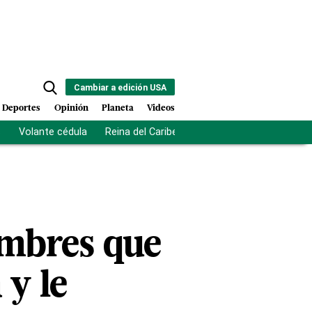
Cambiar a edición USA
Deportes
Opinión
Planeta
Videos
s
Volante cédula
Reina del Caribe
Clausura Juegos Centro
ombres que
 y le