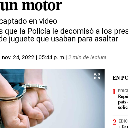
 un motor
captado en video
s que la Policía le decomisó a los pr
 de juguete que usaban para asaltar
-
nov. 24, 2022 | 05:44 p. m.
|
2 min de lectura
EN P
EDIC
Repú
país
soli
EDIC
¿Te 