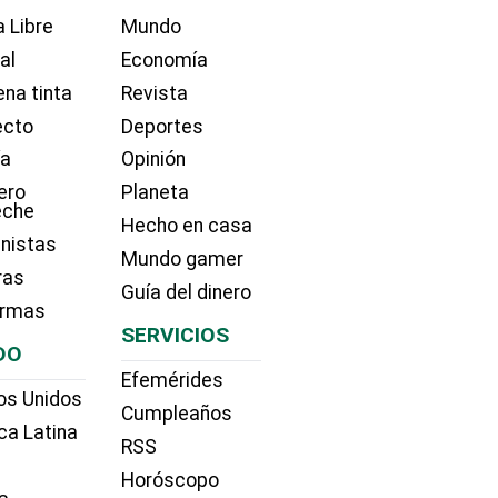
 Libre
Mundo
ial
Economía
na tinta
Revista
ecto
Deportes
ía
Opinión
ero
Planeta
eche
Hecho en casa
nistas
Mundo gamer
ras
Guía del dinero
irmas
SERVICIOS
DO
Efemérides
os Unidos
Cumpleaños
ca Latina
RSS
Horóscopo