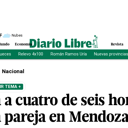
F
Nubes
undo
Economía
Revista
jueces
Relevo 4x100
Román Ramos Uría
Nuevas provincia
Nacional
IR TEMA +
 a cuatro de seis h
n pareja en Mendoza