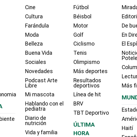
Cine
Fútbol
Mirada
Cultura
Béisbol
Editor
Farándula
Motor
De bue
Moda
Golf
En Dir
Belleza
Ciclismo
El Esp
Buena Vida
Tenis
Notici
Potel
Sociales
Olimpismo
Colum
Novedades
Más deportes
Lectu
Podcast Arte
Resultados
Libre
deportivos
Más f
onomia
Mi mascota
Línea de hit
MUN
Hablando con el
BRV
A
pediatra
Estad
TBT Deportivo
Diario de
biente
Améri
nutrición
ÚLTIMA
Haití
Vida y familia
HORA