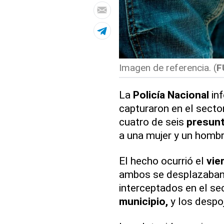
Imagen de referencia. (
F
La
Policía Nacional
inf
capturaron en el secto
cuatro de seis
presunt
a una mujer y un hombr
El hecho ocurrió el
vie
ambos se desplazaban
interceptados en el se
municipio,
y los despo