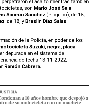
 perpetraron el asalto mientras también
tocicletas, son
Mario José Sala
vis Simeón Sánchez
(Pingüino), de 18;
ez
, de 18, y
Breslin Díaz Salas
rmación de la Policía, en poder de los
 motocicleta Suzuki, negra, placa
l ser depurada en el sistema de
denuncia de fecha 18-11-2022,
r Ramón Cabrera.
JUSTICIA
Condenan a 10 años hombre que despojó a
otro de su motocicleta con un machete