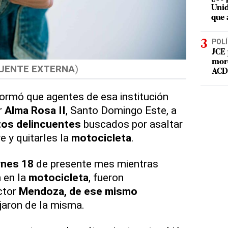
Unid
que 
POLÍ
JCE 
mord
UENTE EXTERNA
)
ACD 
ormó que agentes de esa institución
r
Alma Rosa II
, Santo Domingo Este, a
os delincuentes
buscados por asaltar
e y quitarles la
motocicleta
.
rnes 18
de presente mes mientras
 en la
motocicleta
, fueron
ctor
Mendoza, de ese mismo
jaron de la misma.