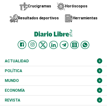
Crucigramas
Horóscopos
Resultados deportivos
Herramientas
ACTUALIDAD
Nacional
POLÍTICA
Ciudad
Partidos
MUNDO
Educación
JCE
Estados Unidos
ECONOMÍA
Salud
TSE
América Latina
Finanzas
REVISTA