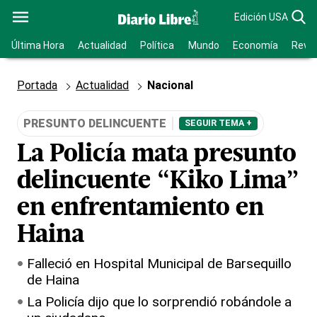
Edición USA
Última Hora
Actualidad
Política
Mundo
Economía
Revis
Portada
Actualidad
Nacional
PRESUNTO DELINCUENTE
SEGUIR TEMA +
La Policía mata presunto
delincuente “Kiko Lima”
en enfrentamiento en
Haina
Falleció en Hospital Municipal de Barsequillo
de Haina
La Policía dijo que lo sorprendió robándole a