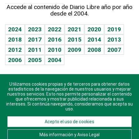
Hablando con el pediatra
Línea de hit
Más firmas
Hecho en casa
Cumpleaños
Accede al contenido de Diario Libre año por año
desde el 2004.
Diario de nutrición
BRV
Mundo gamer
RSS
Vida y familia
TBT Deportivo
Guía del dinero
Horóscopos
2024
2023
2022
2021
2020
2019
Eñe
2018
2017
2016
2015
2014
2013
Crucigramas
2012
2011
2010
2009
2008
2007
Celebrando la vida
2006
2005
2004
Sin complejos
En pocas palabras
Utilizamos cookies propias y de terceros para obtener datos
Descarga nuestras aplicaciones para Android, iOS y
Escuchando al corazón
estadísticos de la navegación de nuestros usuarios y mejorar
sistema Huawei.
nuestros servicios. Esto nos permite personalizar el contenido
que ofrecemos y mostrar publicidad relacionada a sus
Economía Personal
intereses. Si continúa navegando, consideramos que acepta su
uso.
Consulta Libre
Acepto el uso de cookies
© 2021 Diario Libre, todos los derechos reservados.
Consulta el
Aviso Legal
. Ponte en
Contacto
con
Más información y Aviso Legal