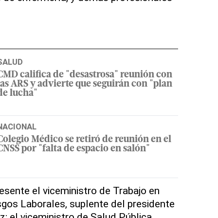
SALUD
CMD califica de "desastrosa" reunión con
las ARS y advierte que seguirán con "plan
de lucha"
NACIONAL
Colegio Médico se retiró de reunión en el
CNSS por "falta de espacio en salón"
esente el viceministro de Trabajo en
sgos Laborales, suplente del presidente
z; el viceministro de Salud Pública,