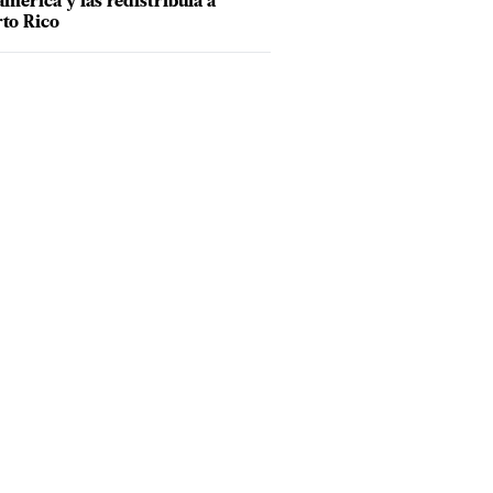
mérica y las redistribuía a
to Rico