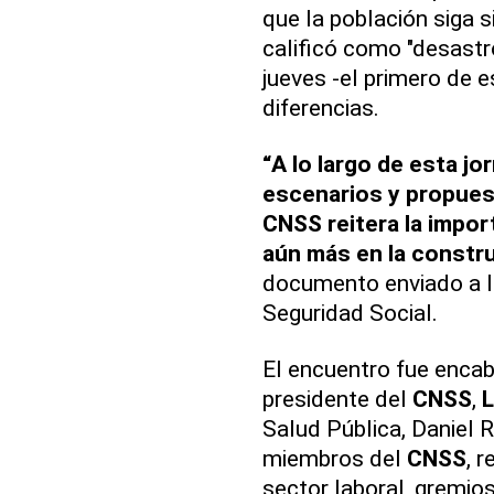
que la población siga 
calificó como "desastr
jueves -el primero de e
diferencias.
“A lo largo de esta jo
escenarios y propuest
CNSS reitera la impor
aún más en la constr
documento enviado a l
Seguridad Social.
El encuentro fue encab
presidente del
CNSS
,
L
Salud Pública, Daniel R
miembros del
CNSS
, 
sector laboral, gremio