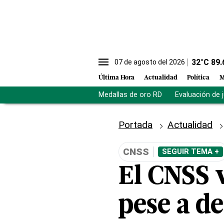
32
°C
89.
07 de agosto del 2026
Última Hora
Actualidad
Política
M
Medallas de oro RD
Evaluación de 
Portada
Actualidad
CNSS
SEGUIR TEMA +
El CNSS 
pese a d