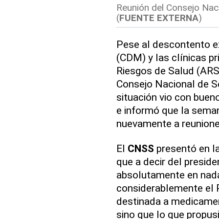
Reunión del Consejo Naci
(
FUENTE EXTERNA
)
Pese al descontento e
(CDM) y las clínicas p
Riesgos de Salud (ARS)
Consejo Nacional de Se
situación vio con bueno
e informó que la sema
nuevamente a reunione
El
CNSS
presentó en la
que a decir del presid
absolutamente en nada
considerablemente el P
destinada a medicamen
sino que lo que propus