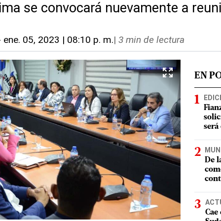
ima se convocará nuevamente a reun
-
ene. 05, 2023 | 08:10 p. m.
|
3 min de lectura
EN P
EDIC
Fian
soli
será
MUN
De l
como
cont
ACT
Cae 