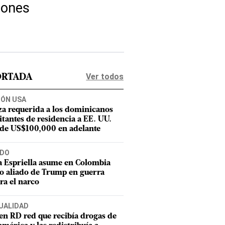
iones
Ver todos
ORTADA
IÓN USA
za requerida a los dominicanos
citantes de residencia a EE. UU.
 de US$100,000 en adelante
DO
a Espriella asume en Colombia
 aliado de Trump en guerra
ra el narco
UALIDAD
en RD red que recibía drogas de