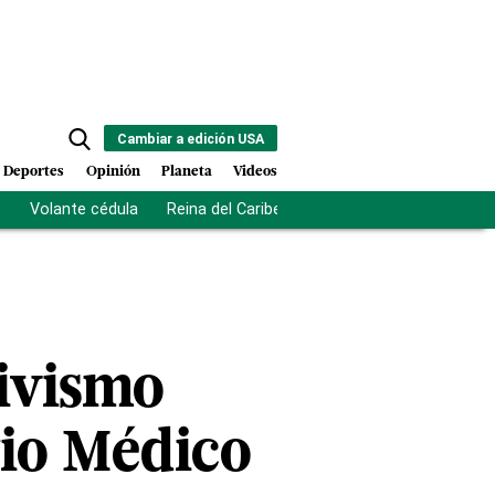
Cambiar a edición USA
Deportes
Opinión
Planeta
Videos
s
Volante cédula
Reina del Caribe
Clausura Juegos Centro
tivismo
gio Médico