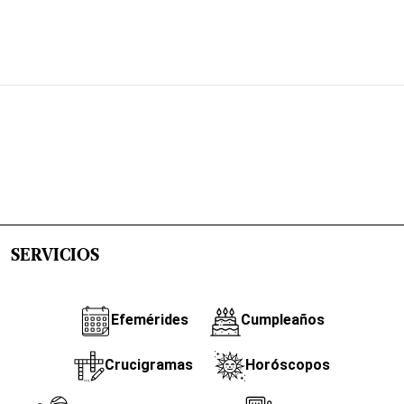
SERVICIOS
Efemérides
Cumpleaños
Crucigramas
Horóscopos