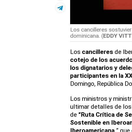
Los cancilleres sostuvier
dominicana. (
EDDY VITTI
Los
cancilleres
de Ibe
cotejo de los acuerd
los dignatarios y del
participantes en la X
Domingo, República Do
Los ministros y ministr
ultimar detalles de lo
de
“Ruta Crítica de Se
Sostenible en Iberoam
Iberoamericana,
” que 