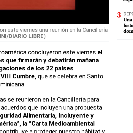
DEP
Una 
fest
on este viernes una reunión en la Cancillería
dom
NI/DIARIO LIBRE
)
roamérica concluyeron este viernes
el
os que firmarán y debatirán mañana
egaciones de los 22 países
XVIII Cumbre,
que se celebra en Santo
minicana.
as se reunieron en la Cancillería para
s acuerdos que incluyen una propuesta
guridad Alimentaria, Incluyente y
érica”, la “Carta Medioambiental
contribuye a proteger nuestro hábitat y