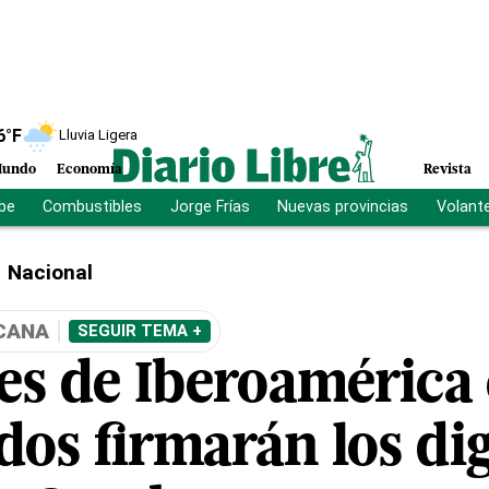
6
°F
Lluvia Ligera
undo
Economía
Revista
ibe
Combustibles
Jorge Frías
Nuevas provincias
Volant
Nacional
CANA
SEGUIR TEMA +
res de Iberoamérica
dos firmarán los di