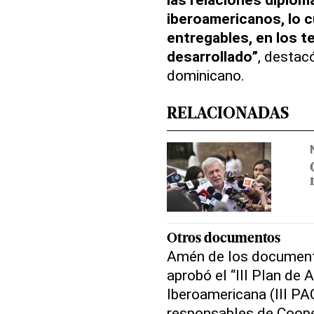
iberoamericanos, lo cu
entregables, en los 
desarrollado”
, destac
dominicano.
RELACIONADAS
Otros documentos
Amén de los documento
aprobó el “III Plan de 
Iberoamericana (III PA
responsables de Coope