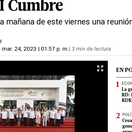
II Cumbre
a mañana de este viernes una reunión 
-
mar. 24, 2023 | 01:57 p. m.
|
3 min de lectura
EN P
ECO
La g
RD: 
RD$5
POLÍ
Crea
gene
expe