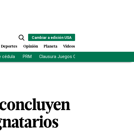
Cambiar a edición USA
Deportes
Opinión
Planeta
Videos
e cédula
PRM
Clausura Juegos Centroamericanos
De la Es
 concluyen
gnatarios