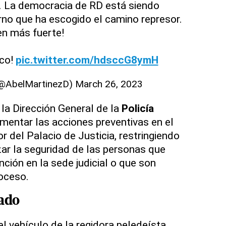
. La democracia de RD está siendo
rno que ha escogido el camino represor.
en más fuerte!
oco!
pic.twitter.com/hdsccG8ymH
(@AbelMartinezD)
March 26, 2023
la Dirección General de la
Policía
mentar las acciones preventivas en el
or del Palacio de Justicia, restringiendo
zar la seguridad de las personas que
ión en la sede judicial o que son
roceso.
ado
l vehículo de la regidora peledeísta