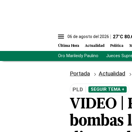
27
°C
80.
06 de agosto del 2026
Última Hora
Actualidad
Política
M
Oro Marileidy Paulino
Jueces Supr
Portada
Actualidad
PLD
SEGUIR TEMA +
VIDEO | P
bombas l