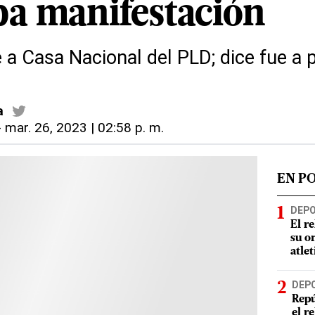
ba manifestación
 a Casa Nacional del PLD; dice fue a p
a
-
mar. 26, 2023 | 02:58 p. m.
EN P
DEP
El r
su o
atle
DEP
Repú
el r