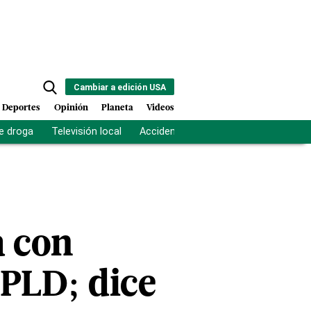
Cambiar a edición USA
Deportes
Opinión
Planeta
Videos
e droga
Televisión local
Accidente Los Ríos
Fuerza antipand
a con
 PLD; dice