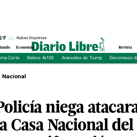
6
°F
Nubes Dispersas
undo
Economía
Revista
ema Corte
Relevo 4x100
Aranceles de Trump
Decomisos d
Nacional
olicía niega atacar
a Casa Nacional del