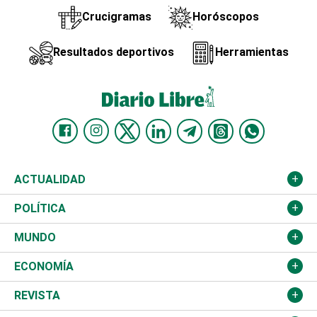
Crucigramas
Horóscopos
Resultados deportivos
Herramientas
ACTUALIDAD
Nacional
POLÍTICA
Ciudad
Partidos
MUNDO
Educación
JCE
Estados Unidos
ECONOMÍA
Salud
TSE
América Latina
Finanzas
REVISTA