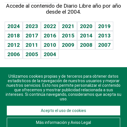
Hablando con el pediatra
Línea de hit
Más firmas
Hecho en casa
Cumpleaños
Accede al contenido de Diario Libre año por año
desde el 2004.
Diario de nutrición
BRV
Mundo gamer
RSS
Vida y familia
TBT Deportivo
Guía del dinero
Horóscopos
2024
2023
2022
2021
2020
2019
Eñe
2018
2017
2016
2015
2014
2013
Crucigramas
2012
2011
2010
2009
2008
2007
Celebrando la vida
2006
2005
2004
Sin complejos
En pocas palabras
Utilizamos cookies propias y de terceros para obtener datos
Descarga nuestras aplicaciones para Android, iOS y
Escuchando al corazón
estadísticos de la navegación de nuestros usuarios y mejorar
sistema Huawei.
nuestros servicios. Esto nos permite personalizar el contenido
que ofrecemos y mostrar publicidad relacionada a sus
Economía Personal
intereses. Si continúa navegando, consideramos que acepta su
uso.
Consulta Libre
Acepto el uso de cookies
© 2021 Diario Libre, todos los derechos reservados.
Consulta el
Aviso Legal
. Ponte en
Contacto
con
Más información y Aviso Legal