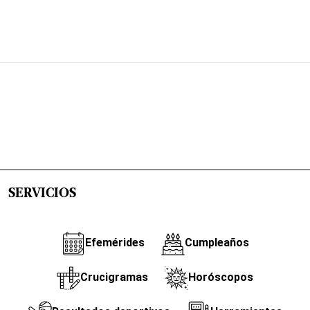
SERVICIOS
Efemérides
Cumpleaños
Crucigramas
Horóscopos