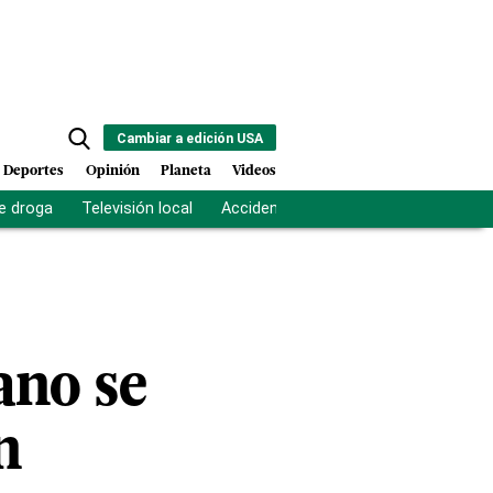
Cambiar a edición USA
Deportes
Opinión
Planeta
Videos
e droga
Televisión local
Accidente Los Ríos
Fuerza antipand
ano se
n