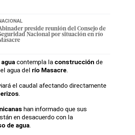
NACIONAL
Abinader preside reunión del Consejo de
Seguridad Nacional por situación en río
Masacre
 agua
contempla la
construcción
de
 el agua del
río Masacre
.
viará el caudal afectando directamente
terizos
.
nicanas
han informado que sus
stán en desacuerdo con la
so de agua
.