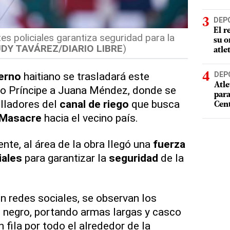
DEP
El r
es policiales garantiza seguridad para la
su o
DY TAVÁREZ/DIARIO LIBRE
)
atle
erno
haitiano se trasladará este
DEP
Atle
o Príncipe a Juana Méndez, donde se
par
olladores del
canal de riego
que busca
Cen
 Masacre
hacia el vecino país.
nte, al área de la obra llegó una
fuerza
iales
para garantizar la
seguridad
de la
en redes sociales, se observan los
 negro, portando armas largas y casco
n fila por todo el alrededor de la