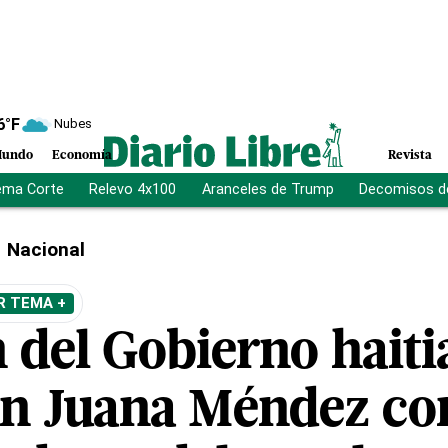
6
°F
Nubes
undo
Economía
Revista
ema Corte
Relevo 4x100
Aranceles de Trump
Decomisos d
Nacional
R TEMA +
 del Gobierno haiti
en Juana Méndez co