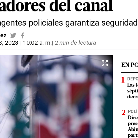
adores del canal
agentes policiales garantiza seguridad
dez
3, 2023 | 10:02 a. m.
|
2 min de lectura
EN P
DEP
Las 
sépt
derr
POLÍ
Dire
pres
Abin
part