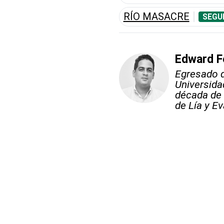
RÍO MASACRE
SEGU
Edward F
Egresado d
Universid
década de 
de Lía y Ev