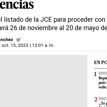
cencias
 listado de la JCE para proceder con 
será 26 de noviembre al 20 de mayo d
ánchez
-
oct. 15, 2023 | 12:01 a. m.
EN P
EDIC
Repú
país
soli
EDIC
¿Te 