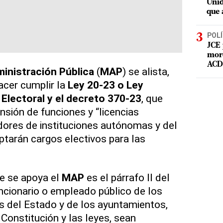
Unid
que 
POLÍ
JCE 
mord
ACD 
ministración Pública
(
MAP
) se alista,
acer cumplir la
Ley 20-23 o Ley
Electoral y el decreto 370-23
, que
nsión de funciones y “licencias
idores de instituciones autónomas y del
ptarán cargos electivos para las
ue se apoya el
MAP
es el párrafo II del
ncionario o empleado público de los
del Estado y de los ayuntamientos,
Constitución y las leyes, sean