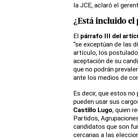
la JCE, aclaró el gere
¿Está incluido e
El
párrafo III del artí
“se exceptúan de las di
artículo, los postulad
aceptación de su candi
que no podrán prevaler
ante los medios de co
Es decir, que estos no
pueden usar sus cargos
Castillo Lugo
, quien r
Partidos, Agrupaciones
candidatos que son fun
cercanas a las elecci