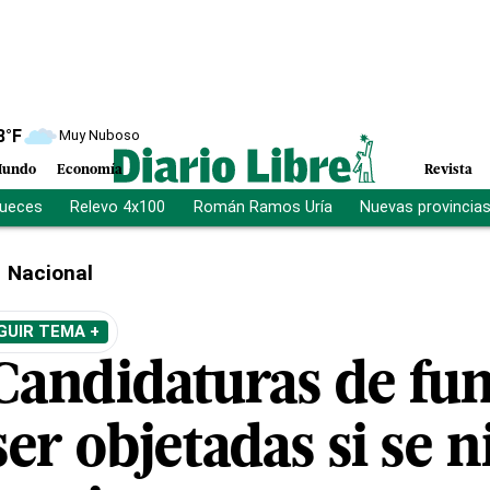
8
°F
Muy Nuboso
undo
Economía
Revista
jueces
Relevo 4x100
Román Ramos Uría
Nuevas provincia
Nacional
GUIR TEMA +
Candidaturas de fun
er objetadas si se n