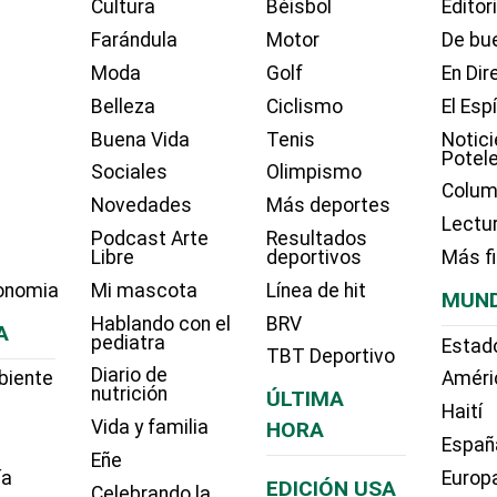
Cultura
Béisbol
Editor
Farándula
Motor
De bue
Moda
Golf
En Dir
Belleza
Ciclismo
El Esp
Buena Vida
Tenis
Notici
Potel
Sociales
Olimpismo
Colum
Novedades
Más deportes
Lectu
Podcast Arte
Resultados
Libre
deportivos
Más f
onomia
Mi mascota
Línea de hit
MUN
Hablando con el
BRV
A
pediatra
Estad
TBT Deportivo
Diario de
biente
Améri
nutrición
ÚLTIMA
Haití
Vida y familia
HORA
Españ
Eñe
ía
Europ
EDICIÓN USA
Celebrando la