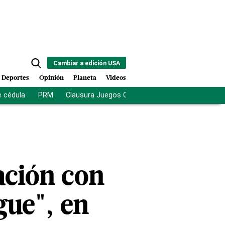
Cambiar a edición USA
Deportes
Opinión
Planeta
Videos
e cédula
PRM
Clausura Juegos Centroamericanos
De la Es
ación con
gue", en