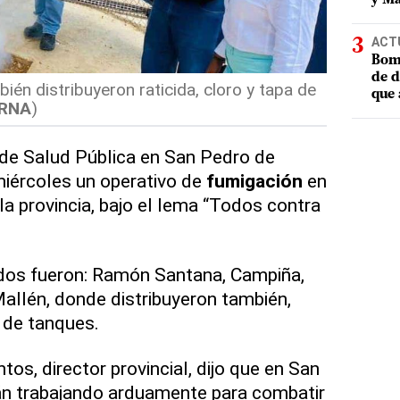
ACT
Bomb
de d
ién distribuyeron raticida, cloro y tapa de
que 
RNA
)
l de Salud Pública en San Pedro de
miércoles un operativo de
fumigación
en
la provincia, bajo el lema “Todos contra
idos fueron: Ramón Santana, Campiña,
allén, donde distribuyeron también,
s de tanques.
os, director provincial, dijo que en San
n trabajando arduamente para combatir