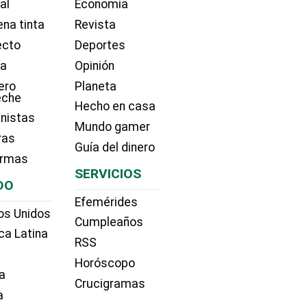
ial
Economía
na tinta
Revista
ecto
Deportes
ía
Opinión
ero
Planeta
eche
Hecho en casa
nistas
Mundo gamer
ras
Guía del dinero
irmas
SERVICIOS
DO
Efemérides
os Unidos
Cumpleaños
ca Latina
RSS
Horóscopo
a
Crucigramas
a