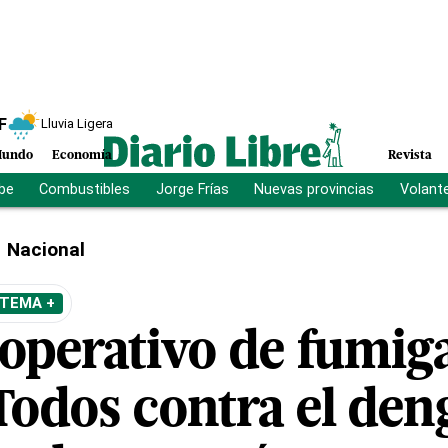
F
Lluvia Ligera
undo
Economía
Revista
ibe
Combustibles
Jorge Frías
Nuevas provincias
Volant
Nacional
 TEMA +
 operativo de fumig
Todos contra el den