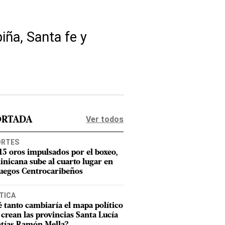
ña, Santa fe y
Ver todos
ORTADA
ORTES
15 oros impulsados por el boxeo,
nicana sube al cuarto lugar en
Juegos Centrocaribeños
TICA
 tanto cambiaría el mapa político
e crean las provincias Santa Lucía
tías Ramón Mella?