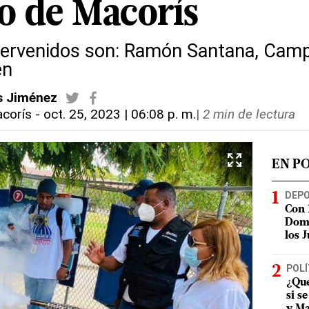
o de Macorís
tervenidos son: Ramón Santana, Campi
én
s Jiménez
corís
-
oct. 25, 2023 | 06:08 p. m.
|
2 min de lectura
EN P
DEP
Con 
Domi
los 
POLÍ
¿Qué
si s
y Ma