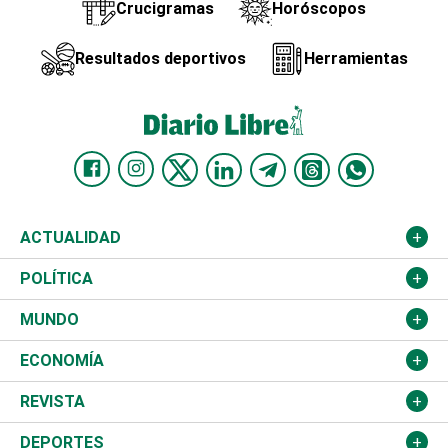
Crucigramas
Horóscopos
Resultados deportivos
Herramientas
ACTUALIDAD
Nacional
POLÍTICA
Ciudad
Partidos
MUNDO
Educación
JCE
Estados Unidos
ECONOMÍA
Salud
TSE
América Latina
Finanzas
REVISTA
Justicia
Congreso Nacional
Haití
Turismo
Música
DEPORTES