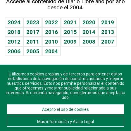
Accede al contenido de Diario Libre año por año
desde el 2004.
Diario de nutrición
BRV
Mundo gamer
RSS
Vida y familia
TBT Deportivo
Guía del dinero
Horóscopos
2024
2023
2022
2021
2020
2019
Eñe
2018
2017
2016
2015
2014
2013
Crucigramas
2012
2011
2010
2009
2008
2007
Celebrando la vida
2006
2005
2004
Sin complejos
En pocas palabras
Utilizamos cookies propias y de terceros para obtener datos
Descarga nuestras aplicaciones para Android, iOS y
Escuchando al corazón
estadísticos de la navegación de nuestros usuarios y mejorar
sistema Huawei.
nuestros servicios. Esto nos permite personalizar el contenido
que ofrecemos y mostrar publicidad relacionada a sus
Economía Personal
intereses. Si continúa navegando, consideramos que acepta su
uso.
Consulta Libre
Acepto el uso de cookies
© 2021 Diario Libre, todos los derechos reservados.
Consulta el
Aviso Legal
. Ponte en
Contacto
con
Más información y Aviso Legal
nosotros y conoce más sobre Diario Libre