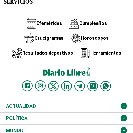
SERVICIOS
Efemérides
Cumpleaños
Crucigramas
Horóscopos
Resultados deportivos
Herramientas
ACTUALIDAD
Nacional
POLÍTICA
Ciudad
Partidos
MUNDO