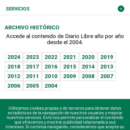
Resto del mundo
Economía personal
Podcast Arte Libre
Más deportes
Columnistas
Cambio climático
Opinión
SERVICIOS
Macroeconomía
Mi mascota
Resultados deportivos
Lecturas
Planeta
Efemérides
ARCHIVO HISTÓRICO
Hablando con el pediatra
Línea de hit
Más firmas
Hecho en casa
Cumpleaños
Accede al contenido de Diario Libre año por año
desde el 2004.
Diario de nutrición
BRV
Mundo gamer
RSS
Vida y familia
TBT Deportivo
Guía del dinero
Horóscopos
2024
2023
2022
2021
2020
2019
Eñe
2018
2017
2016
2015
2014
2013
Crucigramas
2012
2011
2010
2009
2008
2007
Celebrando la vida
2006
2005
2004
Sin complejos
En pocas palabras
Utilizamos cookies propias y de terceros para obtener datos
Descarga nuestras aplicaciones para Android, iOS y
Escuchando al corazón
estadísticos de la navegación de nuestros usuarios y mejorar
sistema Huawei.
nuestros servicios. Esto nos permite personalizar el contenido
que ofrecemos y mostrar publicidad relacionada a sus
Economía Personal
intereses. Si continúa navegando, consideramos que acepta su