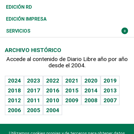
Ocenanía
Telecom.
Sociales
Tenis
El Espía
Historia
Revista
EDICIÓN RD
Caribe
Global y variable
Novedades
Olimpismo
Noticiero Poteleche
Martes de tecnología
Deportes
EDICIÓN IMPRESA
Resto del mundo
Economía personal
Podcast Arte Libre
Más deportes
Columnistas
Cambio climático
Opinión
SERVICIOS
Macroeconomía
Mi mascota
Resultados deportivos
Lecturas
Planeta
Efemérides
ARCHIVO HISTÓRICO
Hablando con el pediatra
Línea de hit
Más firmas
Hecho en casa
Cumpleaños
Accede al contenido de Diario Libre año por año
desde el 2004.
Diario de nutrición
BRV
Mundo gamer
RSS
Vida y familia
TBT Deportivo
Guía del dinero
Horóscopos
2024
2023
2022
2021
2020
2019
Eñe
2018
2017
2016
2015
2014
2013
Crucigramas
2012
2011
2010
2009
2008
2007
Celebrando la vida
2006
2005
2004
Sin complejos
En pocas palabras
Utilizamos cookies propias y de terceros para obtener datos