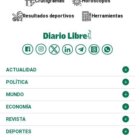
Crucigramas
Horóscopos
Resultados deportivos
Herramientas
ACTUALIDAD
Nacional
POLÍTICA
Ciudad
Partidos
MUNDO
Educación
JCE
Estados Unidos
ECONOMÍA
Salud
TSE
América Latina
Finanzas
REVISTA
Justicia
Congreso Nacional
Haití
Turismo
Música
DEPORTES