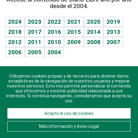
desde el 2004.
Diario de nutrición
BRV
Mundo gamer
RSS
Vida y familia
TBT Deportivo
Guía del dinero
Horóscopos
2024
2023
2022
2021
2020
2019
Eñe
2018
2017
2016
2015
2014
2013
Crucigramas
2012
2011
2010
2009
2008
2007
Celebrando la vida
2006
2005
2004
Sin complejos
En pocas palabras
Utilizamos cookies propias y de terceros para obtener datos
Descarga nuestras aplicaciones para Android, iOS y
Escuchando al corazón
estadísticos de la navegación de nuestros usuarios y mejorar
sistema Huawei.
nuestros servicios. Esto nos permite personalizar el contenido
que ofrecemos y mostrar publicidad relacionada a sus
Economía Personal
intereses. Si continúa navegando, consideramos que acepta su
uso.
Consulta Libre
Acepto el uso de cookies
© 2021 Diario Libre, todos los derechos reservados.
Consulta el
Aviso Legal
. Ponte en
Contacto
con
Más información y Aviso Legal
nosotros y conoce más sobre Diario Libre