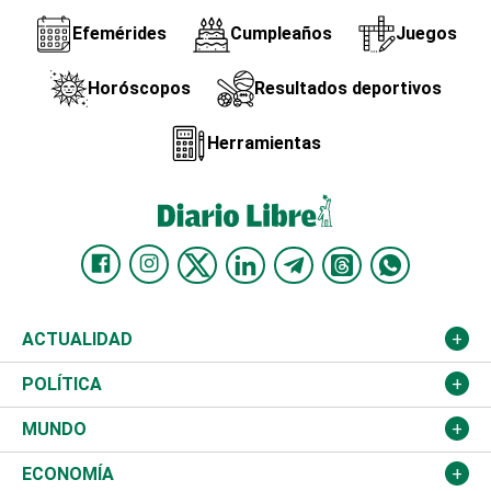
Efemérides
Cumpleaños
Juegos
Horóscopos
Resultados deportivos
Herramientas
ACTUALIDAD
Nacional
POLÍTICA
Ciudad
Partidos
MUNDO
Educación
JCE
Estados Unidos
ECONOMÍA