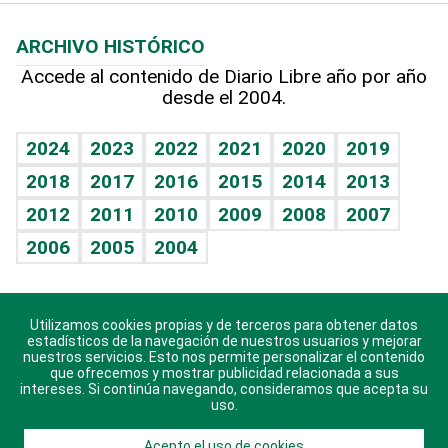
Macroeconomía
Mi mascota
Resultados deportivos
Noticiero Poteleche
Planeta
Efemérides
ARCHIVO HISTÓRICO
Hablando con el pediatra
Línea de hit
Columnistas
Hecho en casa
Cumpleaños
Accede al contenido de Diario Libre año por año
desde el 2004.
Diario de nutrición
Libreta deportiva
Lecturas
Mundo gamer
RSS
Vida y familia
BRV
Más firmas
Guía del dinero
Horóscopos
2024
2023
2022
2021
2020
2019
Eñe
TBT Deportivo
2018
2017
2016
2015
2014
2013
Juegos
2012
2011
2010
2009
2008
2007
Celebrando la vida
2006
2005
2004
Sin complejos
En pocas palabras
Utilizamos cookies propias y de terceros para obtener datos
Descarga nuestras aplicaciones para Android, iOS y
Escuchando al corazón
estadísticos de la navegación de nuestros usuarios y mejorar
sistema Huawei.
nuestros servicios. Esto nos permite personalizar el contenido
que ofrecemos y mostrar publicidad relacionada a sus
Economía Personal
intereses. Si continúa navegando, consideramos que acepta su
uso.
Consulta Libre
Acepto el uso de cookies