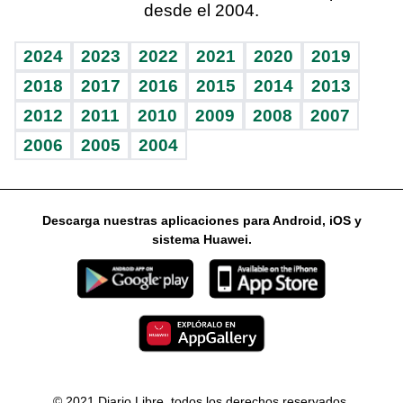
desde el 2004.
Diario de nutrición
Libreta deportiva
Columnistas
Mundo gamer
RSS
Vida y familia
BRV
Ágora
Guía del dinero
Horóscopos
2024
2023
2022
2021
2020
2019
Eñe
TBT Deportivo
2018
2017
2016
2015
2014
2013
2012
2011
2010
2009
2008
2007
Celebrando la vida
2006
2005
2004
Sin complejos
En pocas palabras
Descarga nuestras aplicaciones para Android, iOS y
Escuchando al corazón
sistema Huawei.
Economía Personal
Consulta Libre
© 2021 Diario Libre, todos los derechos reservados.