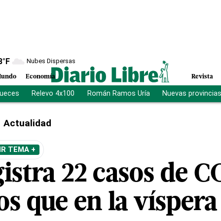
8
°F
Nubes Dispersas
undo
Economía
Revista
jueces
Relevo 4x100
Román Ramos Uría
Nuevas provincia
Actualidad
IR TEMA +
gistra 22 casos de 
s que en la víspera