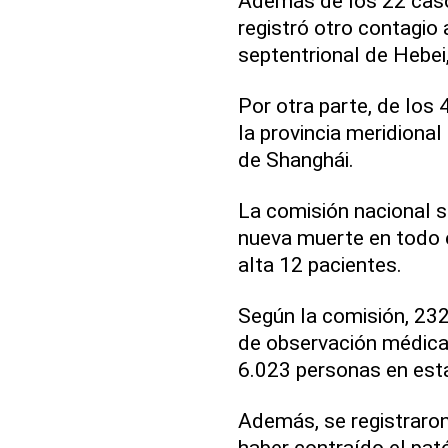
Además de los 22 casos
registró otro contagio a
septentrional de Hebei,
Por otra parte, de los 
la provincia meridional
de Shanghái.
La comisión nacional s
nueva muerte en todo e
alta 12 pacientes.
Según la comisión, 23
de observación médica 
6.023 personas en esta
Además, se registraro
haber contraído el pa