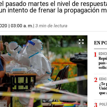
l pasado martes el nivel de respuest
un intento de frenar la propagación m
2020 | 03:00 a. m.
|
3 min de lectura
EN P
EDIC
Repú
país
soli
EDIC
¿Te 
Unid
que 
POLÍ