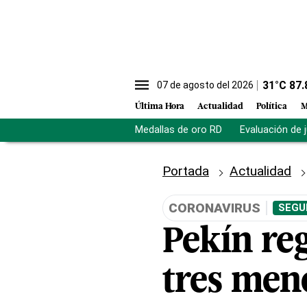
31
°C
87.
07 de agosto del 2026
Última Hora
Actualidad
Política
M
Medallas de oro RD
Evaluación de 
Portada
Actualidad
CORONAVIRUS
SEGU
Pekín re
tres meno