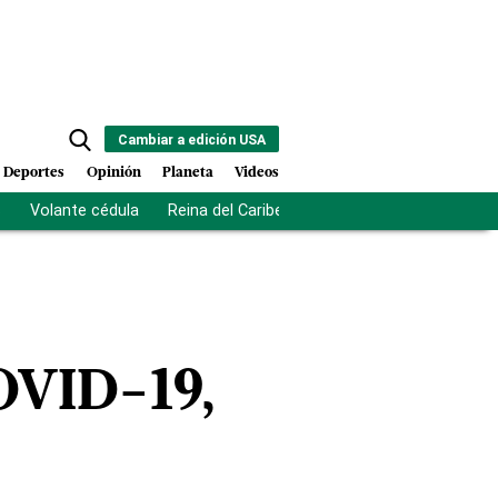
Cambiar a edición USA
Deportes
Opinión
Planeta
Videos
s
Volante cédula
Reina del Caribe
Clausura Juegos Centro
COVID-19,