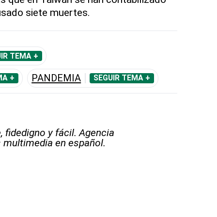
sado siete muertes.
IR TEMA +
PANDEMIA
MA +
SEGUIR TEMA +
 fidedigno y fácil. Agencia
s multimedia en español.