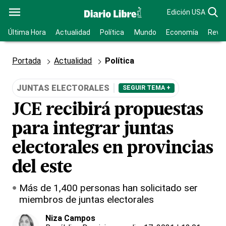
Edición USA
Última Hora
Actualidad
Política
Mundo
Economía
Revis
Portada
Actualidad
Política
JUNTAS ELECTORALES
SEGUIR TEMA +
JCE recibirá propuestas
para integrar juntas
electorales en provincias
del este
Más de 1,400 personas han solicitado ser
miembros de juntas electorales
Niza Campos