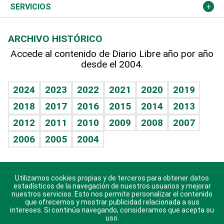
Resto del mundo
Economía personal
Podcast Arte Libre
Más deportes
Columnistas
Cambio climático
Opinión
SERVICIOS
Macroeconomía
Mi mascota
Resultados deportivos
Lecturas
Planeta
Efemérides
ARCHIVO HISTÓRICO
Hablando con el pediatra
Línea de hit
Más firmas
Hecho en casa
Cumpleaños
Accede al contenido de Diario Libre año por año
desde el 2004.
Diario de nutrición
BRV
Mundo gamer
RSS
Vida y familia
TBT Deportivo
Guía del dinero
Horóscopos
2024
2023
2022
2021
2020
2019
Eñe
2018
2017
2016
2015
2014
2013
Crucigramas
2012
2011
2010
2009
2008
2007
Celebrando la vida
2006
2005
2004
Sin complejos
En pocas palabras
Utilizamos cookies propias y de terceros para obtener datos
Descarga nuestras aplicaciones para Android, iOS y
Escuchando al corazón
estadísticos de la navegación de nuestros usuarios y mejorar
sistema Huawei.
nuestros servicios. Esto nos permite personalizar el contenido
que ofrecemos y mostrar publicidad relacionada a sus
Economía Personal
intereses. Si continúa navegando, consideramos que acepta su
uso.