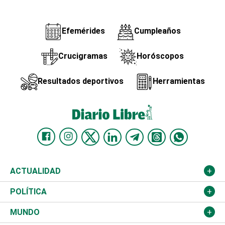
Efemérides
Cumpleaños
Crucigramas
Horóscopos
Resultados deportivos
Herramientas
ACTUALIDAD
Nacional
POLÍTICA
Ciudad
Partidos
MUNDO