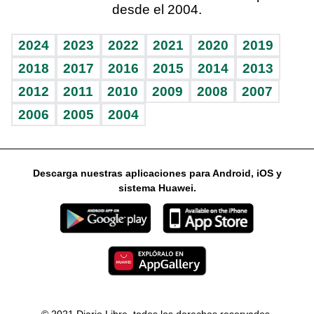
desde el 2004.
Diario de nutrición
Libreta deportiva
Columnistas
Mundo gamer
RSS
Vida y familia
BRV
Ágora
Guía del dinero
Horóscopos
2024
2023
2022
2021
2020
2019
Eñe
TBT Deportivo
2018
2017
2016
2015
2014
2013
2012
2011
2010
2009
2008
2007
Celebrando la vida
2006
2005
2004
Sin complejos
En pocas palabras
Descarga nuestras aplicaciones para Android, iOS y
Escuchando al corazón
sistema Huawei.
Economía Personal
Consulta Libre
© 2021 Diario Libre, todos los derechos reservados.