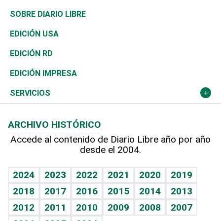
José Boquete
Asia
Consumo
Belleza
Golf
De buena tinta
Clima
Mundo
SOBRE DIARIO LIBRE
Reportajes
África
Vivienda
Buena Vida
Ciclismo
En Directo
Tecnología
Economía
EDICIÓN USA
Ocenanía
Telecom.
Sociales
Tenis
El Espía
Historia
Revista
EDICIÓN RD
Caribe
Global y variable
Novedades
Olimpismo
Noticiero Poteleche
Martes de tecnología
Deportes
EDICIÓN IMPRESA
Resto del mundo
Economía personal
Podcast Arte Libre
Más deportes
Columnistas
Cambio climático
Opinión
SERVICIOS
Macroeconomía
Mi mascota
Resultados deportivos
Lecturas
Planeta
Efemérides
ARCHIVO HISTÓRICO
Hablando con el pediatra
Línea de hit
Más firmas
Hecho en casa
Cumpleaños
Accede al contenido de Diario Libre año por año
desde el 2004.
Diario de nutrición
BRV
Mundo gamer
RSS
Vida y familia
TBT Deportivo
Guía del dinero
Horóscopos
2024
2023
2022
2021
2020
2019
Eñe
2018
2017
2016
2015
2014
2013
Crucigramas
2012
2011
2010
2009
2008
2007
Celebrando la vida