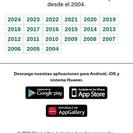
desde el 2004.
Diario de nutrición
Libreta deportiva
Columnistas
Mundo gamer
RSS
Vida y familia
BRV
Ágora
Guía del dinero
Horóscopos
2024
2023
2022
2021
2020
2019
Eñe
TBT Deportivo
2018
2017
2016
2015
2014
2013
2012
2011
2010
2009
2008
2007
Celebrando la vida
2006
2005
2004
Sin complejos
En pocas palabras
Descarga nuestras aplicaciones para Android, iOS y
Escuchando al corazón
sistema Huawei.
Economía Personal
Consulta Libre