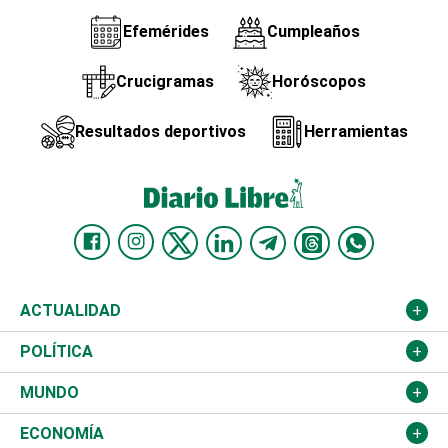
Efemérides
Cumpleaños
Crucigramas
Horóscopos
Resultados deportivos
Herramientas
ACTUALIDAD
Nacional
POLÍTICA
Ciudad
Partidos
MUNDO
Educación
JCE
Estados Unidos
ECONOMÍA