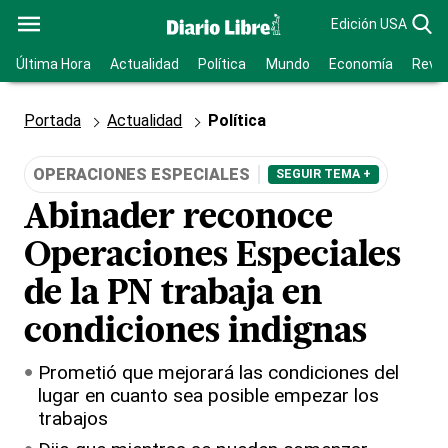
Edición USA
Última Hora
Actualidad
Política
Mundo
Economía
Revis
Portada
Actualidad
Política
OPERACIONES ESPECIALES
SEGUIR TEMA +
Abinader reconoce
Operaciones Especiales
de la PN trabaja en
condiciones indignas
Prometió que mejorará las condiciones del
lugar en cuanto sea posible empezar los
trabajos