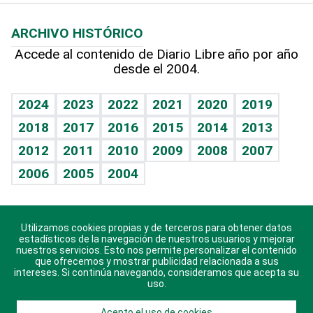
Macroeconomía
Mi mascota
Resultados deportivos
Lecturas
Planeta
Efemérides
ARCHIVO HISTÓRICO
Hablando con el pediatra
Línea de hit
Más firmas
Hecho en casa
Cumpleaños
Accede al contenido de Diario Libre año por año
desde el 2004.
Diario de nutrición
BRV
Mundo gamer
RSS
Vida y familia
TBT Deportivo
Guía del dinero
Horóscopos
2024
2023
2022
2021
2020
2019
Eñe
2018
2017
2016
2015
2014
2013
Crucigramas
2012
2011
2010
2009
2008
2007
Celebrando la vida
2006
2005
2004
Sin complejos
En pocas palabras
Utilizamos cookies propias y de terceros para obtener datos
Descarga nuestras aplicaciones para Android, iOS y
Escuchando al corazón
estadísticos de la navegación de nuestros usuarios y mejorar
sistema Huawei.
nuestros servicios. Esto nos permite personalizar el contenido
que ofrecemos y mostrar publicidad relacionada a sus
Economía Personal
intereses. Si continúa navegando, consideramos que acepta su
uso.
Consulta Libre
Acepto el uso de cookies