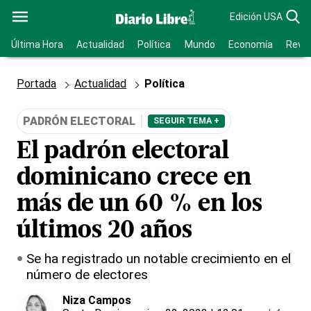
Edición USA
Última Hora
Actualidad
Política
Mundo
Economía
Revis
Portada
Actualidad
Política
PADRÓN ELECTORAL
SEGUIR TEMA +
El padrón electoral
dominicano crece en
más de un 60 % en los
últimos 20 años
Se ha registrado un notable crecimiento en el
número de electores
Niza Campos