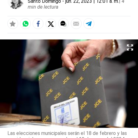
Santo Domingo
- jun. 22, 2023 | 12:01 a. m.
|
4
min de lectura
Las elecciones municipales serán el 18 de febrero y las