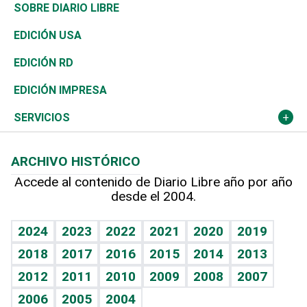
José Boquete
Asia
Consumo
Belleza
Golf
De buena tinta
Clima
Mundo
SOBRE DIARIO LIBRE
Reportajes
África
Vivienda
Buena Vida
Ciclismo
En Directo
Tecnología
Economía
EDICIÓN USA
Ocenanía
Telecom.
Sociales
Tenis
El Espía
Historia
Revista
EDICIÓN RD
Caribe
Global y variable
Novedades
Olimpismo
Noticiero Poteleche
Martes de tecnología
Deportes
EDICIÓN IMPRESA
Resto del mundo
Economía personal
Podcast Arte Libre
Más deportes
Columnistas
Cambio climático
Opinión
SERVICIOS
Macroeconomía
Mi mascota
Resultados deportivos
Lecturas
Planeta
Efemérides
ARCHIVO HISTÓRICO
Hablando con el pediatra
Línea de hit
Más firmas
Hecho en casa
Cumpleaños
Accede al contenido de Diario Libre año por año
desde el 2004.
Diario de nutrición
BRV
Mundo gamer
RSS
Vida y familia
TBT Deportivo
Guía del dinero
Horóscopos
2024
2023
2022
2021
2020
2019
Eñe
2018
2017
2016
2015
2014
2013
Crucigramas
2012
2011
2010
2009
2008
2007
Celebrando la vida
2006
2005
2004
Sin complejos