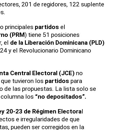
rectores, 201 de regidores, 122 suplente
s.
ro principales
partidos
el
rno (PRM
) tiene 51 posiciones
r, el
de la Liberación Dominicana (PLD)
24 y el Revolucionario Dominicano
nta Central Electoral (JCE)
no
 que tuvieron los
partidos
para
ro de las propuestas. La lista solo se
a columna los
“no depositados”.
ey 20-23 de Régimen Electora
l
ectos e irregularidades de que
as, pueden ser corregidos en la