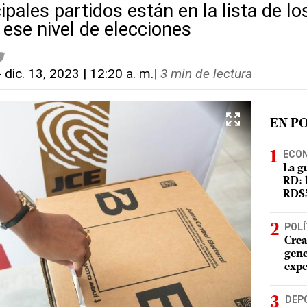
ipales partidos están en la lista de lo
 ese nivel de elecciones
-
dic. 13, 2023 | 12:20 a. m.
|
3 min de lectura
EN P
ECO
La g
RD: 
RD$5
POLÍ
Crea
gene
expe
DEP