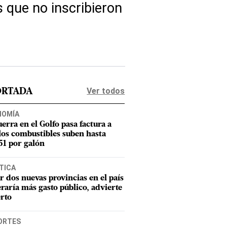
s que no inscribieron
Ver todos
ORTADA
NOMÍA
uerra en el Golfo pasa factura a
los combustibles suben hasta
1 por galón
TICA
r dos nuevas provincias en el país
raría más gasto público, advierte
rto
ORTES