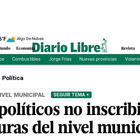
6
°F
Algo De Nubes
undo
Economía
Revista
ibe
Combustibles
Jorge Frías
Nuevas provincias
Volant
Política
IVEL MUNICIPAL
SEGUIR TEMA +
políticos no inscrib
uras del nivel muni