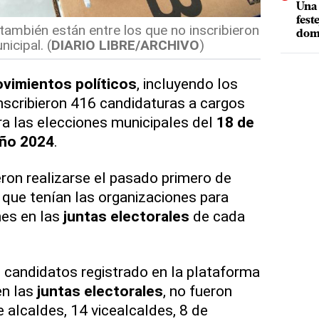
Una 
fest
 también están entre los que no inscribieron
dom
icipal. (
DIARIO LIBRE/ARCHIVO
)
vimientos políticos
, incluyendo los
inscribieron 416 candidaturas a cargos
ra las elecciones municipales del
18 de
año 2024
.
eron realizarse el pasado primero de
e que tenían las organizaciones para
ones en las
juntas electorales
de cada
 candidatos registrado en la plataforma
en las
juntas electorales
, no fueron
 alcaldes, 14 vicealcaldes, 8 de