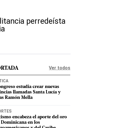
litancia perredeísta
ia
Ver todos
ORTADA
TICA
ongreso estudia crear nuevas
incias llamadas Santa Lucía y
as Ramón Mella
ORTES
tismo encabeza el aporte del oro
 Dominicana en los
roamericanos y del Caribe