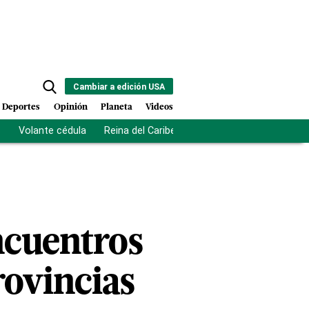
Cambiar a edición USA
Deportes
Opinión
Planeta
Videos
s
Volante cédula
Reina del Caribe
Clausura Juegos Centro
ncuentros
rovincias