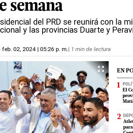
de semana
sidencial del PRD se reunirá con la mi
acional y las provincias Duarte y Perav
-
feb. 02, 2024 | 05:26 p. m.
|
1 min de lectura
EN P
POLÍ
El C
prov
Matí
DEP
Atle
para
Cent