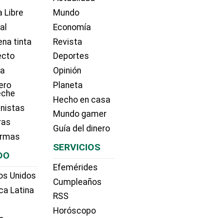
 Libre
Mundo
ial
Economía
na tinta
Revista
ecto
Deportes
ía
Opinión
ero
Planeta
eche
Hecho en casa
nistas
Mundo gamer
ras
Guía del dinero
irmas
SERVICIOS
DO
Efemérides
os Unidos
Cumpleaños
ca Latina
RSS
Horóscopo