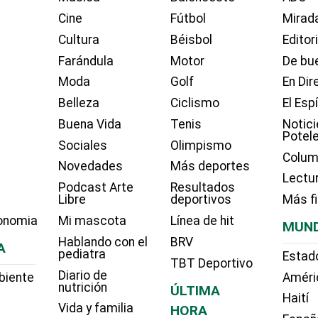
Cine
Fútbol
Mirada
Cultura
Béisbol
Editor
Farándula
Motor
De bue
Moda
Golf
En Dir
Belleza
Ciclismo
El Esp
Buena Vida
Tenis
Notici
Potel
Sociales
Olimpismo
Colum
Novedades
Más deportes
Lectu
Podcast Arte
Resultados
Libre
deportivos
Más f
onomia
Mi mascota
Línea de hit
MUN
Hablando con el
BRV
A
pediatra
Estad
TBT Deportivo
Diario de
biente
Améri
nutrición
ÚLTIMA
Haití
Vida y familia
HORA