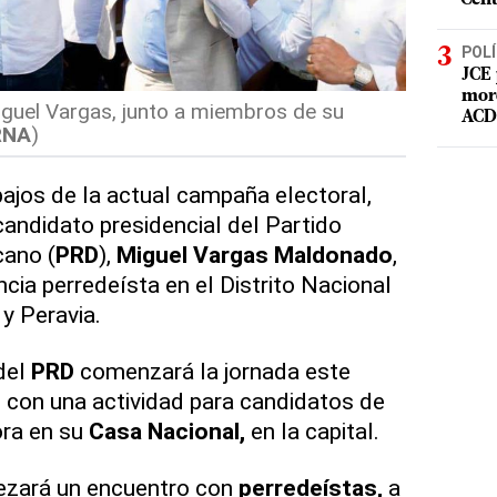
POLÍ
JCE 
mord
iguel Vargas, junto a miembros de su
ACD 
RNA
)
ajos de la actual campaña electoral,
candidato presidencial del Partido
cano (
PRD
),
Miguel Vargas Maldonado
,
ancia perredeísta en el Distrito Nacional
 y Peravia.
del
PRD
comenzará la jornada este
., con una actividad para candidatos de
ora en su
Casa Nacional,
en la capital.
bezará un encuentro con
perredeístas,
a