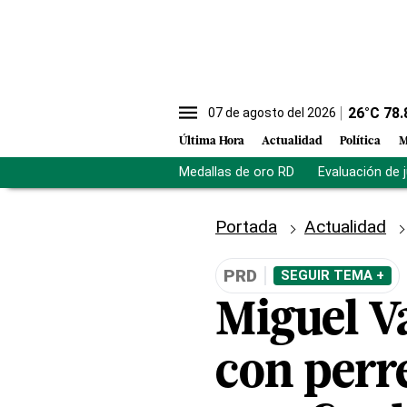
26
°C
78.
07 de agosto del 2026
Última Hora
Actualidad
Política
M
Medallas de oro RD
Evaluación de 
Portada
Actualidad
PRD
SEGUIR TEMA +
Miguel V
con perre