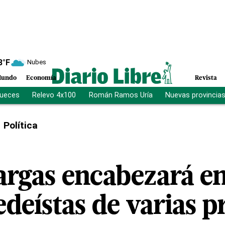
8
°F
Nubes
undo
Economía
Revista
jueces
Relevo 4x100
Román Ramos Uría
Nuevas provincia
Política
argas encabezará e
deístas de varias p