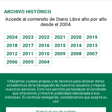
Macroeconomía
Mi mascota
Resultados deportivos
Lecturas
Planeta
Efemérides
ARCHIVO HISTÓRICO
Hablando con el pediatra
Línea de hit
Más firmas
Hecho en casa
Cumpleaños
Accede al contenido de Diario Libre año por año
desde el 2004.
Diario de nutrición
BRV
Mundo gamer
RSS
Vida y familia
TBT Deportivo
Guía del dinero
Horóscopos
2024
2023
2022
2021
2020
2019
Eñe
2018
2017
2016
2015
2014
2013
Crucigramas
2012
2011
2010
2009
2008
2007
Celebrando la vida
2006
2005
2004
Sin complejos
En pocas palabras
Utilizamos cookies propias y de terceros para obtener datos
Descarga nuestras aplicaciones para Android, iOS y
Escuchando al corazón
estadísticos de la navegación de nuestros usuarios y mejorar
sistema Huawei.
nuestros servicios. Esto nos permite personalizar el contenido
que ofrecemos y mostrar publicidad relacionada a sus
Economía Personal
intereses. Si continúa navegando, consideramos que acepta su
uso.
Consulta Libre
Acepto el uso de cookies