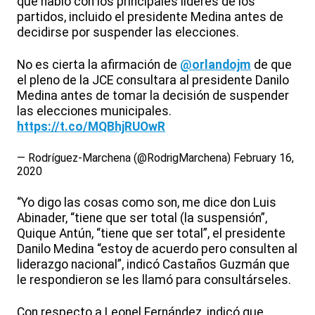
que habló con los principales líderes de los
partidos, incluido el presidente Medina antes de
decidirse por suspender las elecciones.
No es cierta la afirmación de
@orlandojm
de que
el pleno de la JCE consultara al presidente Danilo
Medina antes de tomar la decisión de suspender
las elecciones municipales.
https://t.co/MQBhjRUOwR
— Rodríguez-Marchena (@RodrigMarchena)
February 16,
2020
“Yo digo las cosas como son, me dice don Luis
Abinader, “tiene que ser total (la suspensión”,
Quique Antún, “tiene que ser total”, el presidente
Danilo Medina “estoy de acuerdo pero consulten al
liderazgo nacional”, indicó Castaños Guzmán que
le respondieron se les llamó para consultárseles.
Con respecto a Leonel Fernández, indicó que