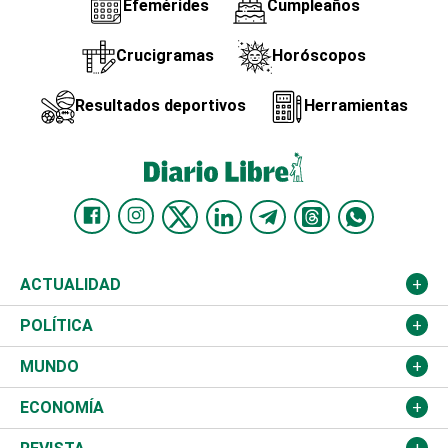
Efemérides
Cumpleaños
Crucigramas
Horóscopos
Resultados deportivos
Herramientas
ACTUALIDAD
Nacional
POLÍTICA
Ciudad
Partidos
MUNDO
Educación
JCE
Estados Unidos
ECONOMÍA
Salud
TSE
América Latina