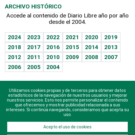
ARCHIVO HISTÓRICO
Hablando con el pediatra
Línea de hit
Más firmas
Hecho en casa
Cumpleaños
Accede al contenido de Diario Libre año por año
desde el 2004.
Diario de nutrición
BRV
Mundo gamer
RSS
Vida y familia
TBT Deportivo
Guía del dinero
Horóscopos
2024
2023
2022
2021
2020
2019
Eñe
2018
2017
2016
2015
2014
2013
Crucigramas
2012
2011
2010
2009
2008
2007
Celebrando la vida
2006
2005
2004
Sin complejos
En pocas palabras
Utilizamos cookies propias y de terceros para obtener datos
Descarga nuestras aplicaciones para Android, iOS y
Escuchando al corazón
estadísticos de la navegación de nuestros usuarios y mejorar
sistema Huawei.
nuestros servicios. Esto nos permite personalizar el contenido
que ofrecemos y mostrar publicidad relacionada a sus
Economía Personal
intereses. Si continúa navegando, consideramos que acepta su
uso.
Consulta Libre
Acepto el uso de cookies
© 2021 Diario Libre, todos los derechos reservados.