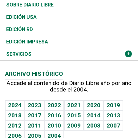
José Boquete
Asia
Consumo
Belleza
Golf
De buena tinta
Clima
Mundo
SOBRE DIARIO LIBRE
Reportajes
África
Vivienda
Buena Vida
Ciclismo
En Directo
Tecnología
Economía
EDICIÓN USA
Ocenanía
Telecom.
Sociales
Tenis
El Espía
Historia
Revista
EDICIÓN RD
Caribe
Global y variable
Novedades
Olimpismo
Noticiero Poteleche
Martes de tecnología
Deportes
EDICIÓN IMPRESA
Resto del mundo
Economía personal
Podcast Arte Libre
Más deportes
Columnistas
Cambio climático
Opinión
SERVICIOS
Macroeconomía
Mi mascota
Resultados deportivos
Lecturas
Planeta
Efemérides
ARCHIVO HISTÓRICO
Hablando con el pediatra
Línea de hit
Más firmas
Hecho en casa
Cumpleaños
Accede al contenido de Diario Libre año por año
desde el 2004.
Diario de nutrición
BRV
Mundo gamer
RSS
Vida y familia
TBT Deportivo
Guía del dinero
Horóscopos
2024
2023
2022
2021
2020
2019
Eñe
2018
2017
2016
2015
2014
2013
Crucigramas
2012
2011
2010
2009
2008
2007
Celebrando la vida
2006
2005
2004