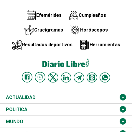
Efemérides
Cumpleaños
Crucigramas
Horóscopos
Resultados deportivos
Herramientas
ACTUALIDAD
Nacional
POLÍTICA
Ciudad
Partidos
MUNDO