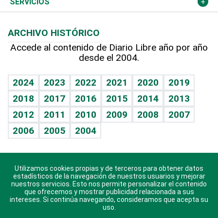
Más deportes
Columnistas
Cambio climático
Opinión
SERVICIOS
Macroeconomía
Mi mascota
Resultados deportivos
Lecturas
Planeta
Efemérides
ARCHIVO HISTÓRICO
Hablando con el pediatra
Línea de hit
Más firmas
Hecho en casa
Cumpleaños
Accede al contenido de Diario Libre año por año
desde el 2004.
Diario de nutrición
BRV
Mundo gamer
RSS
Vida y familia
TBT Deportivo
Guía del dinero
Horóscopos
2024
2023
2022
2021
2020
2019
Eñe
2018
2017
2016
2015
2014
2013
Crucigramas
2012
2011
2010
2009
2008
2007
Celebrando la vida
2006
2005
2004
Sin complejos
En pocas palabras
Utilizamos cookies propias y de terceros para obtener datos
Descarga nuestras aplicaciones para Android, iOS y
Escuchando al corazón
estadísticos de la navegación de nuestros usuarios y mejorar
sistema Huawei.
nuestros servicios. Esto nos permite personalizar el contenido
que ofrecemos y mostrar publicidad relacionada a sus
Economía Personal
intereses. Si continúa navegando, consideramos que acepta su
uso.
Consulta Libre