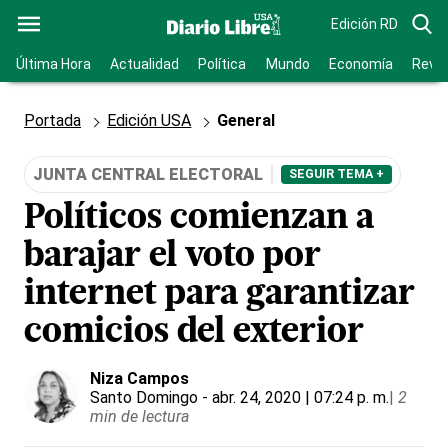
Edición RD
Última Hora
Actualidad
Política
Mundo
Economía
Revis
Portada
Edición USA
General
JUNTA CENTRAL ELECTORAL
SEGUIR TEMA +
Políticos comienzan a
barajar el voto por
internet para garantizar
comicios del exterior
Niza Campos
Santo Domingo
- abr. 24, 2020 | 07:24 p. m.
|
2
min de lectura