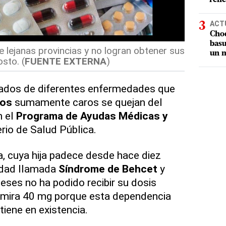
ACT
Choq
basu
e lejanas provincias y no logran obtener sus
un m
sto. (
FUENTE EXTERNA
)
jados de diferentes enfermedades que
os
sumamente caros se quejan del
 el
Programa de Ayudas Médicas y
rio de Salud Pública.
a, cuya hija padece desde hace diez
edad llamada
Síndrome de Behcet
y
ses no ha podido recibir su dosis
mira 40 mg porque esta dependencia
tiene en existencia.