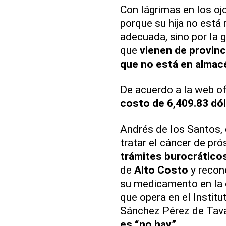
Con lágrimas en los ojo
porque su hija no está
adecuada, sino por la 
que
vienen de provin
que no está en almac
De acuerdo a la web of
costo de 6,409.83 dól
Andrés de los Santos,
tratar el cáncer de pró
trámites burocrático
de
Alto Costo
y recon
su medicamento en la d
que opera en el Instit
Sánchez Pérez de Tava
es “no hay”.