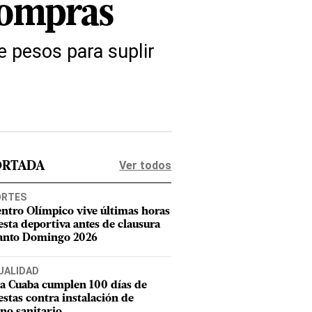
compras
e pesos para suplir
Ver todos
ORTADA
ORTES
entro Olímpico vive últimas horas
iesta deportiva antes de clausura
anto Domingo 2026
UALIDAD
a Cuaba cumplen 100 días de
estas contra instalación de
eno sanitario