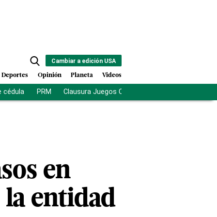
Cambiar a edición USA
Deportes
Opinión
Planeta
Videos
e cédula
PRM
Clausura Juegos Centroamericanos
De la Es
asos en
 la entidad