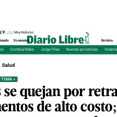
6
°F
Muy Nuboso
undo
Economía
Revista
ibe
Combustibles
Jorge Frías
Nuevas provincias
Volant
Salud
 TEMA +
 se quejan por retr
ntos de alto costo;