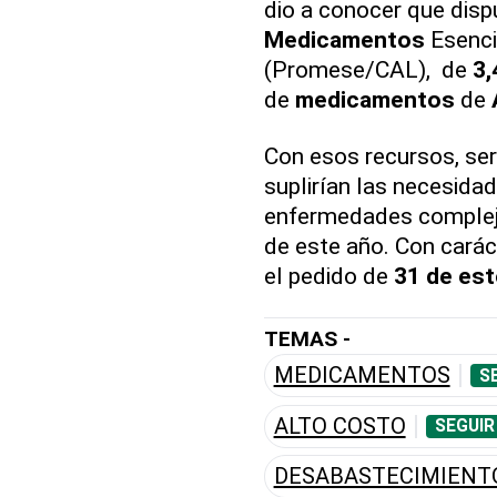
dio a conocer que disp
Medicamentos
Esenci
(Promese/CAL), de
3,
de
medicamentos
de
Con esos recursos, se
suplirían las necesida
enfermedades complejas
de este año. Con carác
el pedido de
31 de es
TEMAS -
MEDICAMENTOS
S
ALTO COSTO
SEGUIR
DESABASTECIMIENT