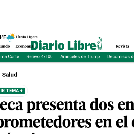
4
°F
Lluvia Ligera
undo
Economía
Revista
ema Corte
Relevo 4x100
Aranceles de Trump
Decomisos d
Salud
IR TEMA +
eca presenta dos e
prometedores en el 