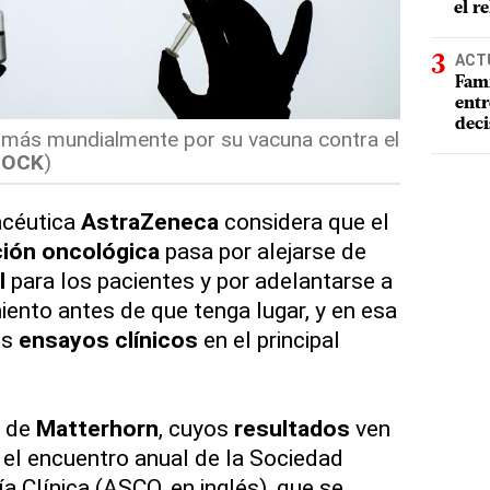
el r
ACT
Fami
entr
deci
más mundialmente por su vacuna contra el
TOCK
)
acéutica
AstraZeneca
considera que el
ción oncológica
pasa por alejarse de
l
para los pacientes y por adelantarse a
miento antes de que tenga lugar, y en esa
os
ensayos clínicos
en el principal
 de
Matterhorn
, cuyos
resultados
ven
 el encuentro anual de la Sociedad
 Clínica (ASCO, en inglés), que se