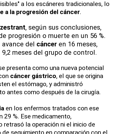
isibles" a los escáneres tradicionales, lo
e a la progresión del cáncer
.
zestrant
, según sus conclusiones,
 de progresión o muerte en un 56 %.
l avance del
cáncer
en 16 meses,
9,2 meses del grupo de control.
, se presenta como una nueva potencial
 con
cáncer gástrico
, el que se origina
isten el estómago, y administró
to antes como después de la cirugía.
ia
en los enfermos tratados con ese
un 29 %. Ese medicamento,
no retrasó la operación ni el inicio de
 de seguimiento en comparación con el