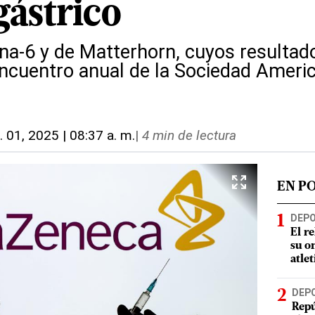
ástrico
na-6 y de Matterhorn, cuyos resultado
ncuentro anual de la Sociedad Ameri
n. 01, 2025 | 08:37 a. m.
|
4 min de lectura
EN P
DEP
El r
su o
atle
DEP
Repú