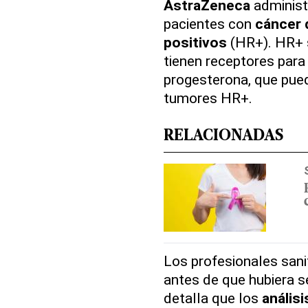
AstraZeneca
administ
pacientes con
cáncer
positivos
(HR+). HR+ s
tienen receptores par
progesterona, que pue
tumores HR+.
RELACIONADAS
Los profesionales sani
antes de que hubiera s
detalla que los
análisi