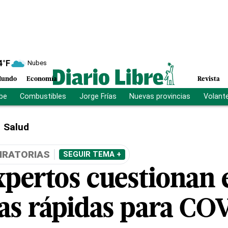
4
°F
Nubes
undo
Economía
Revista
ibe
Combustibles
Jorge Frías
Nuevas provincias
Volant
Salud
IRATORIAS
SEGUIR TEMA +
xpertos cuestionan 
as rápidas para CO