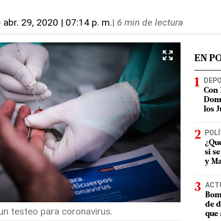
-
abr. 29, 2020 | 07:14 p. m.
|
6 min de lectura
EN P
DEP
Con 
Domi
los 
POLÍ
¿Qué
si s
y Ma
ACT
Bomb
de d
un testeo para coronavirus.
que 