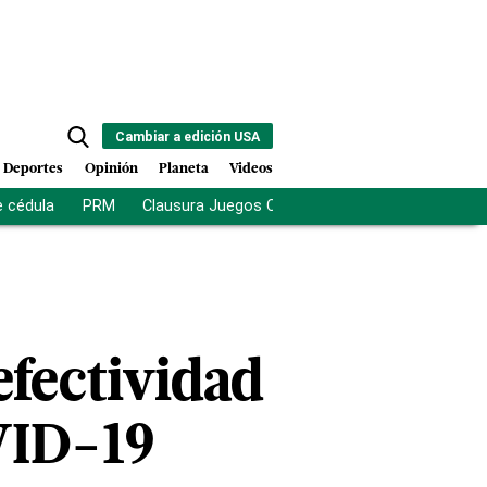
Cambiar a edición USA
Deportes
Opinión
Planeta
Videos
e cédula
PRM
Clausura Juegos Centroamericanos
De la Es
efectividad
VID-19