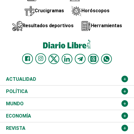
Crucigramas
Horóscopos
Resultados deportivos
Herramientas
ACTUALIDAD
Nacional
POLÍTICA
Ciudad
Partidos
MUNDO
Educación
JCE
Estados Unidos
ECONOMÍA
Salud
TSE
América Latina
Finanzas
REVISTA