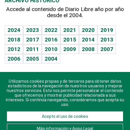
ARCHIVO HISTÓRICO
Hablando con el pediatra
Línea de hit
Más firmas
Hecho en casa
Cumpleaños
Accede al contenido de Diario Libre año por año
desde el 2004.
Diario de nutrición
BRV
Mundo gamer
RSS
Vida y familia
TBT Deportivo
Guía del dinero
Horóscopos
2024
2023
2022
2021
2020
2019
Eñe
2018
2017
2016
2015
2014
2013
Crucigramas
2012
2011
2010
2009
2008
2007
Celebrando la vida
2006
2005
2004
Sin complejos
En pocas palabras
Utilizamos cookies propias y de terceros para obtener datos
Descarga nuestras aplicaciones para Android, iOS y
Escuchando al corazón
estadísticos de la navegación de nuestros usuarios y mejorar
sistema Huawei.
nuestros servicios. Esto nos permite personalizar el contenido
que ofrecemos y mostrar publicidad relacionada a sus
Economía Personal
intereses. Si continúa navegando, consideramos que acepta su
uso.
Consulta Libre
Acepto el uso de cookies
© 2021 Diario Libre, todos los derechos reservados.
Consulta el
Aviso Legal
. Ponte en
Contacto
con
Más información y Aviso Legal