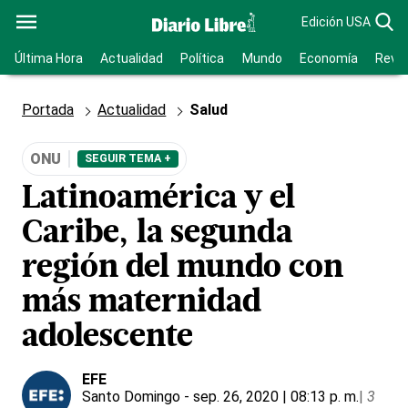
Edición USA
Última Hora
Actualidad
Política
Mundo
Economía
Revis
Portada
Actualidad
Salud
ONU
SEGUIR TEMA +
Latinoamérica y el
Caribe, la segunda
región del mundo con
más maternidad
adolescente
EFE
Santo Domingo
- sep. 26, 2020 | 08:13 p. m.
|
3