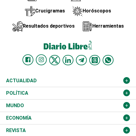
Crucigramas
Horóscopos
Resultados deportivos
Herramientas
ACTUALIDAD
Nacional
POLÍTICA
Ciudad
Partidos
MUNDO
Educación
JCE
Estados Unidos
ECONOMÍA
Salud
TSE
América Latina
Finanzas
REVISTA