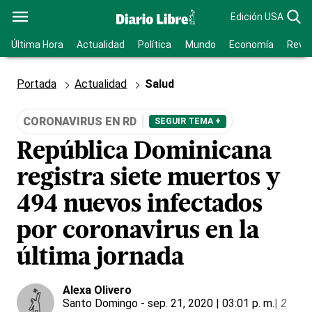
Edición USA
Última Hora
Actualidad
Política
Mundo
Economía
Revis
Portada
Actualidad
Salud
CORONAVIRUS EN RD
SEGUIR TEMA +
República Dominicana
registra siete muertos y
494 nuevos infectados
por coronavirus en la
última jornada
Alexa Olivero
Santo Domingo
- sep. 21, 2020 | 03:01 p. m.
|
2