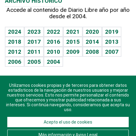
ARCHIVO HISTÓRICO
Hablando con el pediatra
Línea de hit
Más firmas
Hecho en casa
Cumpleaños
Accede al contenido de Diario Libre año por año
desde el 2004.
Diario de nutrición
BRV
Mundo gamer
RSS
Vida y familia
TBT Deportivo
Guía del dinero
Horóscopos
2024
2023
2022
2021
2020
2019
Eñe
2018
2017
2016
2015
2014
2013
Crucigramas
2012
2011
2010
2009
2008
2007
Celebrando la vida
2006
2005
2004
Sin complejos
En pocas palabras
Utilizamos cookies propias y de terceros para obtener datos
Descarga nuestras aplicaciones para Android, iOS y
Escuchando al corazón
estadísticos de la navegación de nuestros usuarios y mejorar
sistema Huawei.
nuestros servicios. Esto nos permite personalizar el contenido
que ofrecemos y mostrar publicidad relacionada a sus
Economía Personal
intereses. Si continúa navegando, consideramos que acepta su
uso.
Consulta Libre
Acepto el uso de cookies
© 2021 Diario Libre, todos los derechos reservados.
Consulta el
Aviso Legal
. Ponte en
Contacto
con
Más información y Aviso Legal