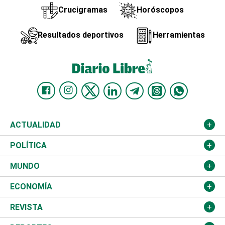
Crucigramas
Horóscopos
Resultados deportivos
Herramientas
ACTUALIDAD
Nacional
POLÍTICA
Ciudad
Partidos
MUNDO
Educación
JCE
Estados Unidos
ECONOMÍA
Salud
TSE
América Latina
Finanzas
REVISTA