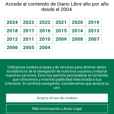
Hecho en casa
Cumpleaños
Accede al contenido de Diario Libre año por año
desde el 2004.
Diario de nutrición
BRV
Mundo gamer
RSS
Vida y familia
TBT Deportivo
Guía del dinero
Horóscopos
2024
2023
2022
2021
2020
2019
Eñe
2018
2017
2016
2015
2014
2013
Crucigramas
2012
2011
2010
2009
2008
2007
Celebrando la vida
2006
2005
2004
Sin complejos
En pocas palabras
Utilizamos cookies propias y de terceros para obtener datos
Descarga nuestras aplicaciones para Android, iOS y
Escuchando al corazón
estadísticos de la navegación de nuestros usuarios y mejorar
sistema Huawei.
nuestros servicios. Esto nos permite personalizar el contenido
que ofrecemos y mostrar publicidad relacionada a sus
Economía Personal
intereses. Si continúa navegando, consideramos que acepta su
uso.
Consulta Libre
Acepto el uso de cookies
© 2021 Diario Libre, todos los derechos reservados.
Consulta el
Aviso Legal
. Ponte en
Contacto
con
Más información y Aviso Legal
nosotros y conoce más sobre Diario Libre