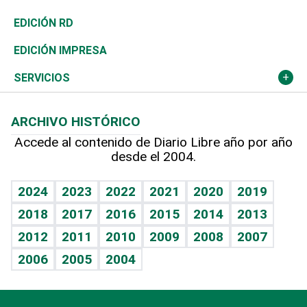
Ocenanía
Telecom.
Sociales
Tenis
El Espía
Historia
Revista
EDICIÓN RD
Caribe
Global y variable
Novedades
Olimpismo
Noticiero Poteleche
Martes de tecnología
Deportes
EDICIÓN IMPRESA
Resto del mundo
Economía personal
Podcast Arte Libre
Más deportes
Columnistas
Cambio climático
Opinión
SERVICIOS
Macroeconomía
Mi mascota
Resultados deportivos
Lecturas
Planeta
Efemérides
ARCHIVO HISTÓRICO
Hablando con el pediatra
Línea de hit
Más firmas
Hecho en casa
Cumpleaños
Accede al contenido de Diario Libre año por año
desde el 2004.
Diario de nutrición
BRV
Mundo gamer
RSS
Vida y familia
TBT Deportivo
Guía del dinero
Horóscopos
2024
2023
2022
2021
2020
2019
Eñe
2018
2017
2016
2015
2014
2013
Crucigramas
2012
2011
2010
2009
2008
2007
Celebrando la vida
2006
2005
2004
Sin complejos
En pocas palabras