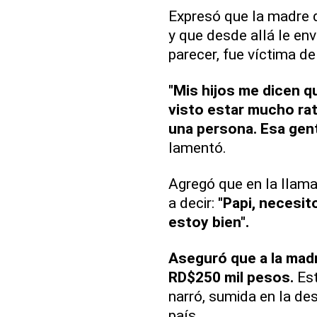
Expresó que la madre 
y que desde allá le env
parecer, fue víctima de
"Mis hijos me dicen q
visto estar mucho ra
una persona. Esa gent
lamentó.
Agregó que en la llamad
a decir:
"Papi, necesit
estoy bien".
Aseguró que a la madre
RD$250 mil pesos.
Est
narró, sumida en la de
país.