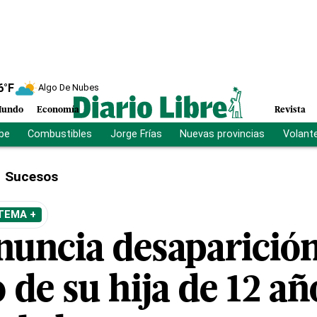
6
°F
Algo De Nubes
undo
Economía
Revista
ibe
Combustibles
Jorge Frías
Nuevas provincias
Volant
Sucesos
TEMA +
nuncia desaparició
 de su hija de 12 añ