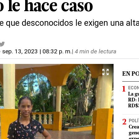
o le hace caso
ce que desconocidos le exigen una alt
-
sep. 13, 2023 | 08:32 p. m.
|
4 min de lectura
EN P
ECO
La g
RD: 
RD$5
POLÍ
Crea
gene
expe