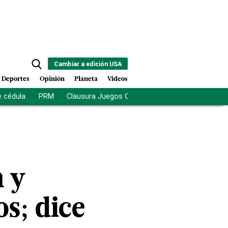
Cambiar a edición USA
Deportes
Opinión
Planeta
Videos
e cédula
PRM
Clausura Juegos Centroamericanos
De la Es
n y
os; dice