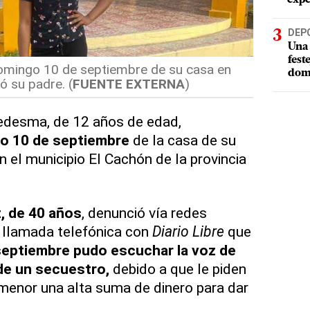
DEP
Una 
fest
domingo 10 de septiembre de su casa en
dom
 su padre. (
FUENTE EXTERNA
)
Ledesma, de 12 años de edad,
o 10 de septiembre
de la casa de su
n el municipio El Cachón de la provincia
, de 40 años
, denunció vía redes
 llamada telefónica con
Diario Libre
que
septiembre pudo escuchar la voz de
de un secuestro,
debido a que le piden
a menor una alta suma de dinero para dar