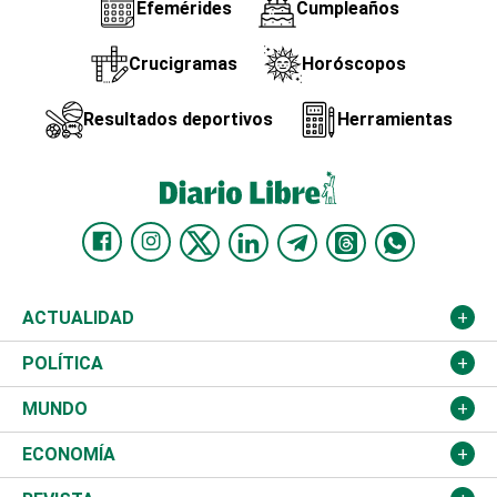
Efemérides
Cumpleaños
Crucigramas
Horóscopos
Resultados deportivos
Herramientas
ACTUALIDAD
Nacional
POLÍTICA
Ciudad
Partidos
MUNDO
Educación
JCE
Estados Unidos
ECONOMÍA
Salud