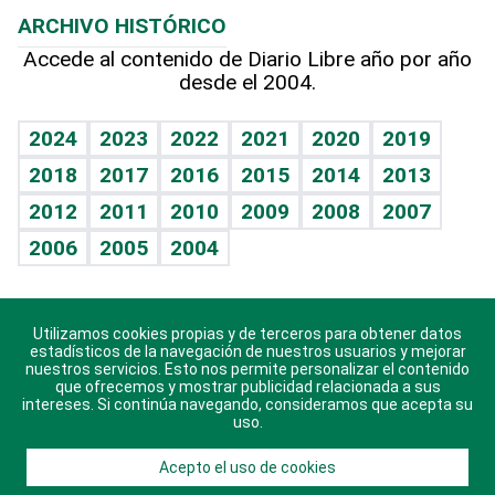
Efemérides
ARCHIVO HISTÓRICO
Hablando con el pediatra
Línea de hit
Más firmas
Hecho en casa
Cumpleaños
Accede al contenido de Diario Libre año por año
desde el 2004.
Diario de nutrición
BRV
Mundo gamer
RSS
Vida y familia
TBT Deportivo
Guía del dinero
Horóscopos
2024
2023
2022
2021
2020
2019
Eñe
2018
2017
2016
2015
2014
2013
Crucigramas
2012
2011
2010
2009
2008
2007
Celebrando la vida
2006
2005
2004
Sin complejos
En pocas palabras
Utilizamos cookies propias y de terceros para obtener datos
Descarga nuestras aplicaciones para Android, iOS y
Escuchando al corazón
estadísticos de la navegación de nuestros usuarios y mejorar
sistema Huawei.
nuestros servicios. Esto nos permite personalizar el contenido
que ofrecemos y mostrar publicidad relacionada a sus
Economía Personal
intereses. Si continúa navegando, consideramos que acepta su
uso.
Consulta Libre
Acepto el uso de cookies
© 2021 Diario Libre, todos los derechos reservados.