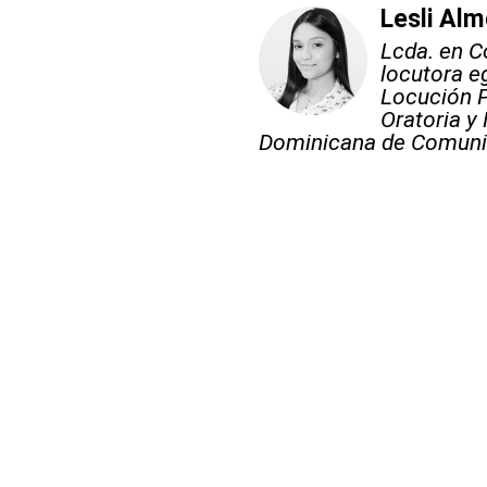
Lesli Al
Lcda. en C
locutora e
Locución P
Oratoria y
Dominicana de Comunic