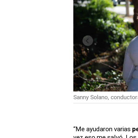
Sanny Solano, conductora
“Me ayudaron varias
p
vez eso me salvó. Los