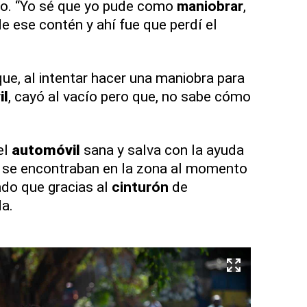
cio. “Yo sé que yo pude como
maniobrar
,
e ese contén y ahí fue que perdí el
e, al intentar hacer una maniobra para
il
, cayó al vacío pero que, no sabe cómo
el
automóvil
sana y salva con la ayuda
se encontraban en la zona al momento
ndo que gracias al
cinturón
de
da.