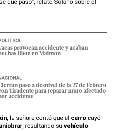
sé qué pasó”, relató Solano sobre el
POLÍTICA
Vacas provocan accidente y acaban
hechas filete en Maimón
NACIONAL
Cierran paso a desnivel de la 27 de Febrero
con Tiradente para reparar muro afectado
por accidente
ión
, la señora contó que el
carro
cayó
aniobrar
, resultando su
vehículo