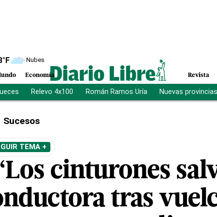
8
°F
Nubes
undo
Economía
Revista
jueces
Relevo 4x100
Román Ramos Uría
Nuevas provincia
Sucesos
GUIR TEMA +
“Los cinturones sal
onductora tras vuel