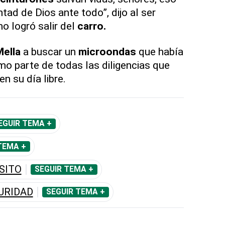
ntad de Dios ante todo”, dijo al ser
o logró salir del
carro.
Mella
a buscar un
microondas
que había
mo parte de todas las diligencias que
n su día libre.
EGUIR TEMA +
TEMA +
SITO
SEGUIR TEMA +
URIDAD
SEGUIR TEMA +