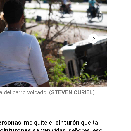
 del carro volcado.
(
STEVEN CURIEL
)
Carro vol
CURIEL
)
ersonas
, me quité el
cinturón
que tal
cinturones
salvan vidas, señores, eso