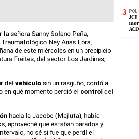
POLÍ
JCE 
mord
ACD 
 la señora Sanny Solano Peña,
 Traumatológico Ney Arias Lora,
ana de este miércoles en un precipicio
tura Freites, del sector Los Jardines,
ir del
vehículo
sin un rasguño, contó a
upo en qué momento perdió el
control
del
ión
hacia la Jacobo (Majluta), había
s, aproveché que estaban parados y
ntervalo, no sé si fue que perdí el