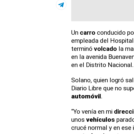
Un
carro
conducido por
empleada del Hospital
terminó
volcado
la mañ
en la avenida Buenaven
en el Distrito Nacional.
Solano, quien logró sal
Diario Libre que no s
automóvil
.
“Yo venía en mi
direcc
unos
vehículo
s
parado
crucé normal y en ese i