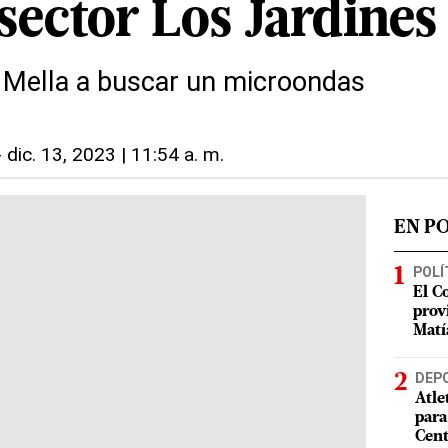
sector Los Jardines
la Mella a buscar un microondas
-
dic. 13, 2023 | 11:54 a. m.
EN P
POLÍ
El C
prov
Matí
DEP
Atle
para
Cent