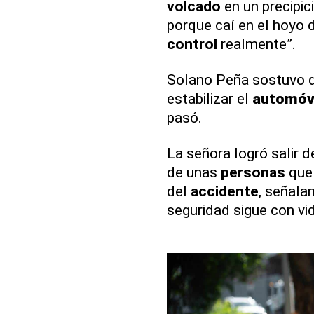
volcado
en un precipi
porque caí en el hoyo d
control
realmente”.
Solano Peña sostuvo qu
estabilizar el
automóv
pasó.
La señora logró salir d
de unas
personas
que 
del
accidente
, señala
seguridad sigue con vi