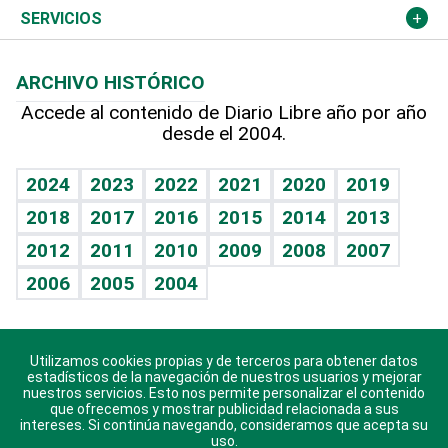
Resto del mundo
Economía personal
Podcast Arte Libre
Más deportes
El Espía
Cambio climático
Opinión
SERVICIOS
Macroeconomía
Mi mascota
Resultados deportivos
Noticiero Poteleche
Planeta
Efemérides
ARCHIVO HISTÓRICO
Hablando con el pediatra
Línea de hit
Columnistas
Hecho en casa
Cumpleaños
Accede al contenido de Diario Libre año por año
desde el 2004.
Diario de nutrición
Libreta deportiva
Lecturas
Mundo gamer
RSS
Vida y familia
BRV
Más firmas
Guía del dinero
Horóscopos
2024
2023
2022
2021
2020
2019
Eñe
TBT Deportivo
2018
2017
2016
2015
2014
2013
Juegos
2012
2011
2010
2009
2008
2007
Celebrando la vida
2006
2005
2004
Sin complejos
En pocas palabras
Utilizamos cookies propias y de terceros para obtener datos
Descarga nuestras aplicaciones para Android, iOS y
Escuchando al corazón
estadísticos de la navegación de nuestros usuarios y mejorar
sistema Huawei.
nuestros servicios. Esto nos permite personalizar el contenido
que ofrecemos y mostrar publicidad relacionada a sus
Economía Personal
intereses. Si continúa navegando, consideramos que acepta su
uso.