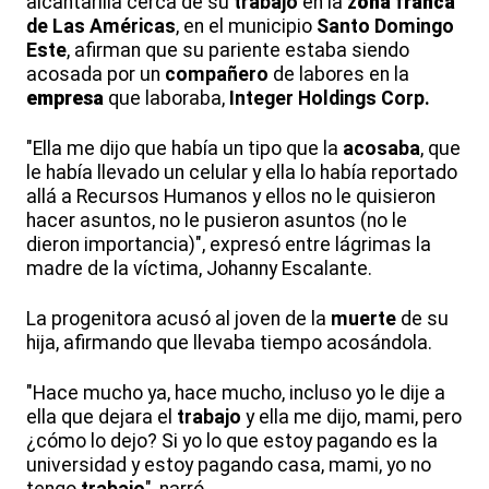
alcantarilla cerca de su
trabajo
en la
z
ona
f
ranca
de Las Américas
, en el municipio
Santo Domingo
Este
, afirman que su pariente estaba siendo
acosada por un
compañero
de labores en la
empresa
que laboraba,
Integer Holdings Corp.
"Ella me dijo que había un tipo que la
acosaba
, que
le había llevado un celular y ella lo había reportado
allá a Recursos Humanos y ellos no le quisieron
hacer asuntos, no le pusieron asuntos (no le
dieron importancia)", expresó entre lágrimas la
madre de la víctima, Johanny Escalante.
La progenitora acusó al joven de la
muerte
de su
hija, afirmando que llevaba tiempo acosándola.
"Hace mucho ya, hace mucho, incluso yo le dije a
ella que dejara el
trabajo
y ella me dijo, mami, pero
¿cómo lo dejo? Si yo lo que estoy pagando es la
universidad y estoy pagando casa, mami, yo no