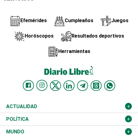
Efemérides
Cumpleaños
Juegos
Horóscopos
Resultados deportivos
Herramientas
ACTUALIDAD
Nacional
POLÍTICA
Ciudad
Partidos
MUNDO