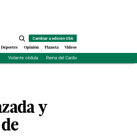
Cambiar a edición USA
Deportes
Opinión
Planeta
Videos
s
Volante cédula
Reina del Caribe
Clausura Juegos Centro
azada y
 de