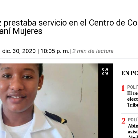
 prestaba servicio en el Centro de Co
Baní Mujeres
-
dic. 30, 2020 | 10:05 p. m.
|
2 min de lectura
EN P
POLÍ
El r
elect
Trib
POLÍ
Abin
asis
Abel