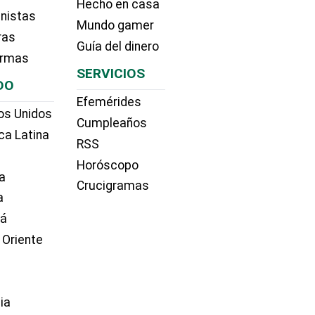
Hecho en casa
nistas
Mundo gamer
ras
Guía del dinero
irmas
SERVICIOS
DO
Efemérides
os Unidos
Cumpleaños
ca Latina
RSS
Horóscopo
a
Crucigramas
a
dá
 Oriente
ia