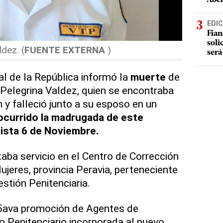
EDIC
Fian
soli
dez. (
FUENTE EXTERNA
)
será
l de la República informó la
muerte
de
a Pelegrina Valdez, quien se encontraba
 y falleció junto a su esposo en un
ocurrido la madrugada de este
ista 6 de Noviembre.
aba servicio en el Centro de Corrección
ujeres, provincia Peravia, perteneciente
tión Penitenciaria.
5ava promoción de Agentes de
to Penitenciario incorporada al nuevo