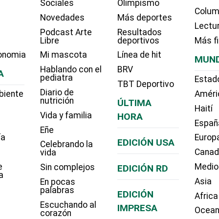
Sociales
Olimpismo
Colum
Novedades
Más deportes
Lectu
Podcast Arte
Resultados
Libre
deportivos
Más f
onomia
Mi mascota
Línea de hit
MUN
Hablando con el
BRV
A
pediatra
Estad
TBT Deportivo
Diario de
biente
Améri
nutrición
ÚLTIMA
Haití
Vida y familia
HORA
Españ
Eñe
ía
Europ
EDICIÓN USA
Celebrando la
Cana
vida
e
Medio
Sin complejos
EDICIÓN RD
a
Asia
En pocas
palabras
EDICIÓN
Africa
Escuchando al
IMPRESA
Ocean
corazón