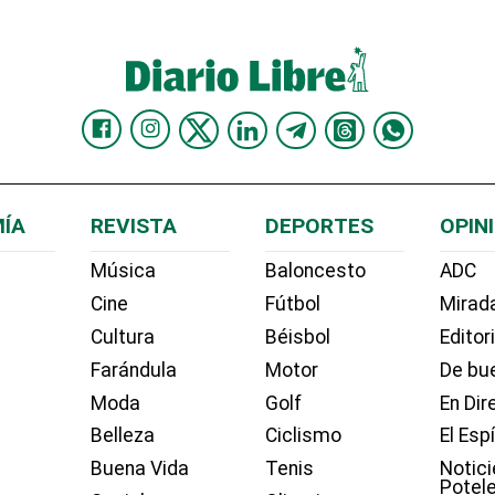
ÍA
REVISTA
DEPORTES
OPIN
Música
Baloncesto
ADC
Cine
Fútbol
Mirada
Cultura
Béisbol
Editor
Farándula
Motor
De bue
Moda
Golf
En Dir
Belleza
Ciclismo
El Esp
Buena Vida
Tenis
Notici
Potel