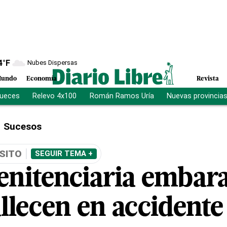
4
°F
Nubes Dispersas
undo
Economía
Revista
jueces
Relevo 4x100
Román Ramos Uría
Nuevas provincia
Sucesos
SITO
SEGUIR TEMA +
enitenciaria embar
llecen en accidente