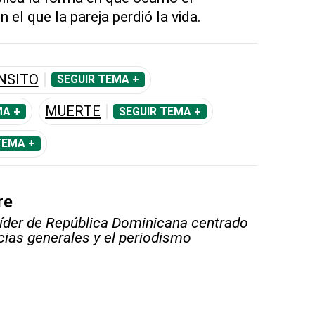
 el que la pareja perdió la vida.
NSITO
SEGUIR TEMA +
MUERTE
MA +
SEGUIR TEMA +
TEMA +
re
líder de República Dominicana centrado
icias generales y el periodismo