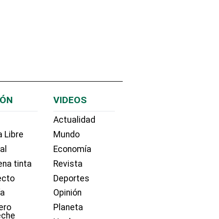
IÓN
VIDEOS
Actualidad
 Libre
Mundo
ial
Economía
na tinta
Revista
ecto
Deportes
ía
Opinión
ero
Planeta
eche