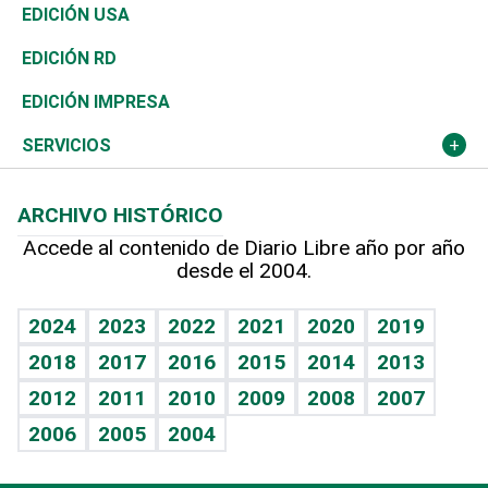
Reportajes
África
Vivienda
Buena Vida
Ciclismo
En Directo
Tecnología
Economía
EDICIÓN USA
Ocenanía
Telecom.
Sociales
Tenis
El Espía
Historia
Revista
EDICIÓN RD
Caribe
Global y variable
Novedades
Olimpismo
Noticiero Poteleche
Martes de tecnología
Deportes
EDICIÓN IMPRESA
Resto del mundo
Economía personal
Podcast Arte Libre
Más deportes
Columnistas
Cambio climático
Opinión
SERVICIOS
Macroeconomía
Mi mascota
Resultados deportivos
Lecturas
Planeta
Efemérides
ARCHIVO HISTÓRICO
Hablando con el pediatra
Línea de hit
Más firmas
Hecho en casa
Cumpleaños
Accede al contenido de Diario Libre año por año
desde el 2004.
Diario de nutrición
BRV
Mundo gamer
RSS
Vida y familia
TBT Deportivo
Guía del dinero
Horóscopos
2024
2023
2022
2021
2020
2019
Eñe
2018
2017
2016
2015
2014
2013
Crucigramas
2012
2011
2010
2009
2008
2007
Celebrando la vida
2006
2005
2004
Sin complejos