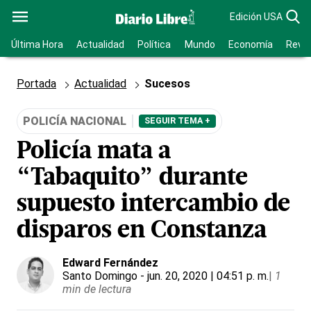
Edición USA
Última Hora
Actualidad
Política
Mundo
Economía
Revis
Portada
Actualidad
Sucesos
POLICÍA NACIONAL
SEGUIR TEMA +
Policía mata a
“Tabaquito” durante
supuesto intercambio de
disparos en Constanza
Edward Fernández
Santo Domingo
- jun. 20, 2020 | 04:51 p. m.
|
1
min de lectura