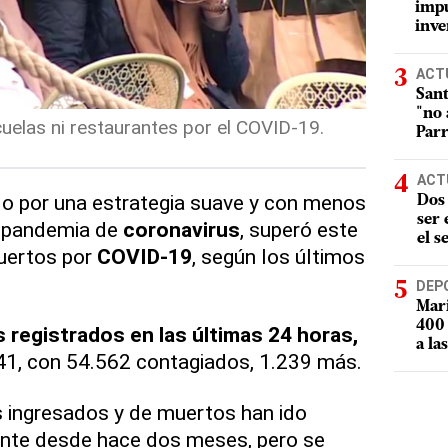
impu
inve
ACT
Sant
"no 
uelas ni restaurantes por el COVID-19.
Parr
ACT
do por una estrategia suave y con menos
Dos 
ser
a pandemia de
coronavirus
, superó este
el s
uertos por
COVID-19
, según los últimos
DEP
Mari
400 
s registrados en las últimas 24 horas,
a la
041, con 54.562 contagiados, 1.239 más.
s ingresados y de muertos han ido
nte desde hace dos meses, pero se