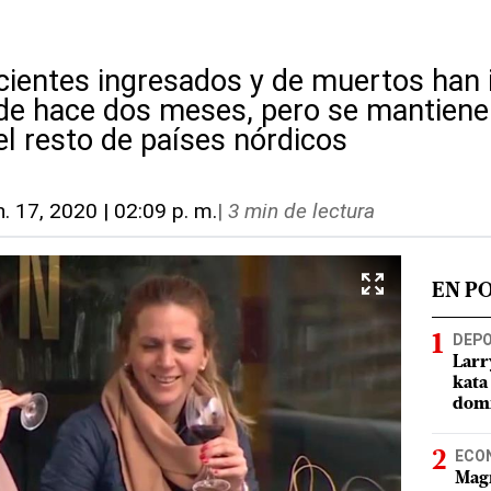
acientes ingresados y de muertos han
de hace dos meses, pero se mantiene
el resto de países nórdicos
n. 17, 2020 | 02:09 p. m.
|
3 min de lectura
EN P
DEP
Larr
kata
domi
ECO
Magí