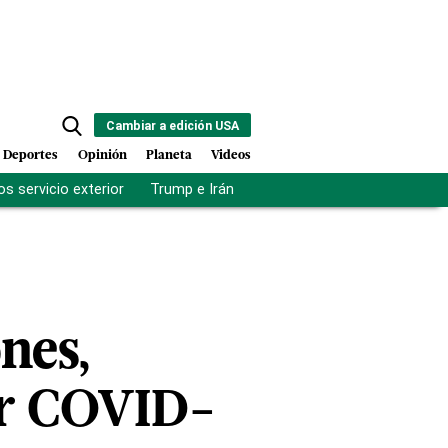
Cambiar a edición USA
Deportes
Opinión
Planeta
Videos
s servicio exterior
Trump e Irán
Fuerza antipandillas Haití
nes,
or COVID-