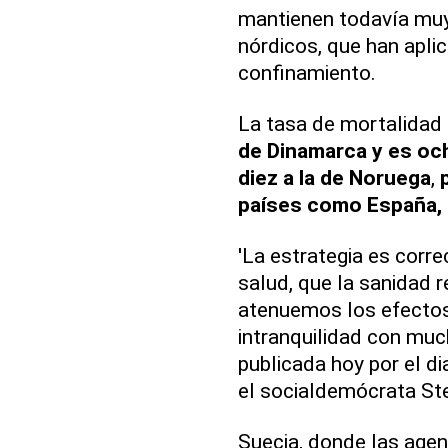
mantienen todavía muy 
nórdicos, que han apli
confinamiento.
La tasa de mortalidad
de Dinamarca y es och
diez a la de Noruega
,
países como España, It
'La estrategia es corre
salud, que la sanidad r
atenuemos los efectos
intranquilidad con much
publicada hoy por el di
el socialdemócrata St
Suecia, donde las age