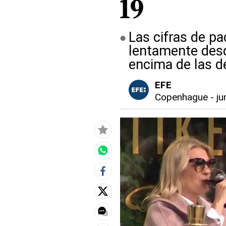
19
Las cifras de p
lentamente des
encima de las d
EFE
Copenhague
-
ju