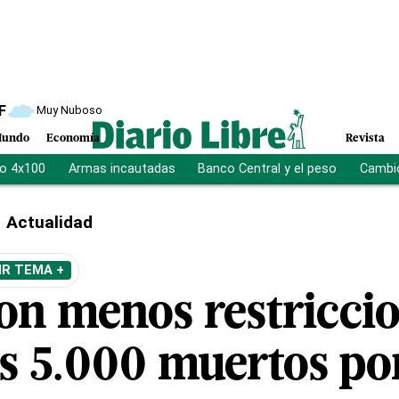
F
Muy Nuboso
undo
Economía
Revista
vo 4x100
Armas incautadas
Banco Central y el peso
Cambio
Actualidad
IR TEMA +
con menos restriccio
os 5.000 muertos p