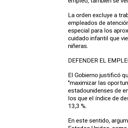
empleo, también se ver
La orden excluye a tra
empleados de atención
especial para los apr
cuidado infantil que v
niñeras.
DEFENDER EL EMPLE
El Gobierno justificó q
"maximizar las oportun
estadounidenses de e
los que el índice de d
13,3 %.
En este sentido, argu