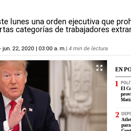
te lunes una orden ejecutiva que proh
ertas categorías de trabajadores extr
-
jun. 22, 2020 | 03:00 a. m.
|
4 min de lectura
EN P
POLÍ
El C
prov
Matí
DEP
Atle
para
Cent