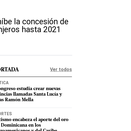
íbe la concesión de
anjeros hasta 2021
Ver todos
ORTADA
TICA
ongreso estudia crear nuevas
incias llamadas Santa Lucía y
as Ramón Mella
ORTES
tismo encabeza el aporte del oro
 Dominicana en los
roamericanos y del Caribe