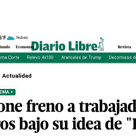
6
°F
Nubes
undo
Economía
Revista
ema Corte
Relevo 4x100
Aranceles de Trump
Decomisos d
Actualidad
EMA +
ne freno a trabaja
ros bajo su idea de