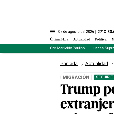
27
°C
80.
07 de agosto del 2026
Última Hora
Actualidad
Política
M
Oro Marileidy Paulino
Jueces Supr
Portada
Actualidad
MIGRACIÓN
SEGUIR T
Trump po
extranje