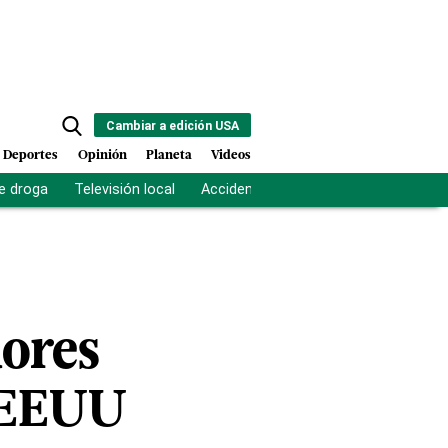
Cambiar a edición USA
Deportes
Opinión
Planeta
Videos
e droga
Televisión local
Accidente Los Ríos
Fuerza antipand
dores
 "EEUU