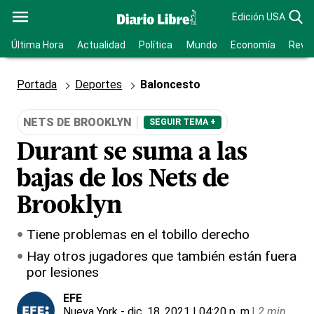
Edición USA
Última Hora
Actualidad
Política
Mundo
Economía
Revis
Portada
Deportes
Baloncesto
NETS DE BROOKLYN
SEGUIR TEMA +
Durant se suma a las
bajas de los Nets de
Brooklyn
Tiene problemas en el tobillo derecho
Hay otros jugadores que también están fuera
por lesiones
EFE
Nueva York
- dic. 18, 2021 | 04:20 p. m.
|
2 min