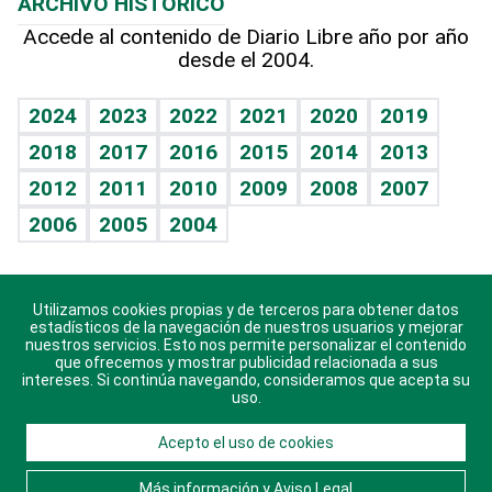
ARCHIVO HISTÓRICO
Hablando con el pediatra
Línea de hit
Más firmas
Hecho en casa
Cumpleaños
Accede al contenido de Diario Libre año por año
desde el 2004.
Diario de nutrición
BRV
Mundo gamer
RSS
Vida y familia
TBT Deportivo
Guía del dinero
Horóscopos
2024
2023
2022
2021
2020
2019
Eñe
2018
2017
2016
2015
2014
2013
Crucigramas
2012
2011
2010
2009
2008
2007
Celebrando la vida
2006
2005
2004
Sin complejos
En pocas palabras
Utilizamos cookies propias y de terceros para obtener datos
Descarga nuestras aplicaciones para Android, iOS y
Escuchando al corazón
estadísticos de la navegación de nuestros usuarios y mejorar
sistema Huawei.
nuestros servicios. Esto nos permite personalizar el contenido
que ofrecemos y mostrar publicidad relacionada a sus
Economía Personal
intereses. Si continúa navegando, consideramos que acepta su
uso.
Consulta Libre
Acepto el uso de cookies
© 2021 Diario Libre, todos los derechos reservados.
Consulta el
Aviso Legal
. Ponte en
Contacto
con
Más información y Aviso Legal