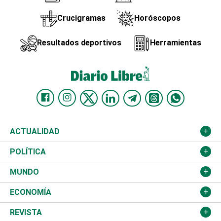
Crucigramas
Horóscopos
Resultados deportivos
Herramientas
ACTUALIDAD
Nacional
POLÍTICA
Ciudad
Partidos
MUNDO
Educación
JCE
Estados Unidos
ECONOMÍA
Salud
TSE
América Latina
Finanzas
REVISTA