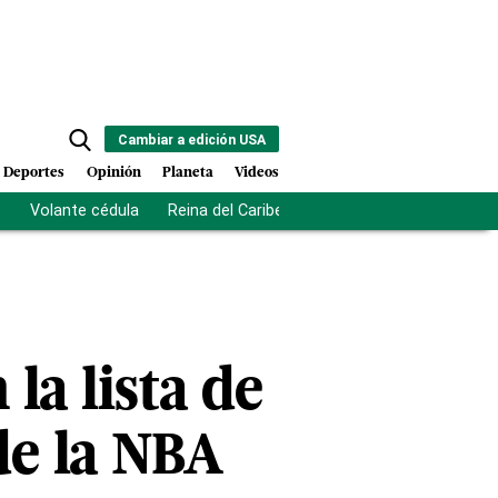
Cambiar a edición USA
Deportes
Opinión
Planeta
Videos
s
Volante cédula
Reina del Caribe
Clausura Juegos Centro
la lista de
de la NBA