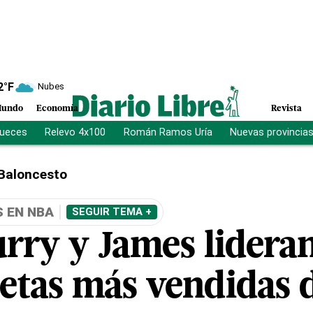
2
°F
Nubes
undo
Economía
Revista
jueces
Relevo 4x100
Román Ramos Uría
Nuevas provincia
Baloncesto
 EN NBA
SEGUIR TEMA +
rry y James lideran 
setas más vendidas 