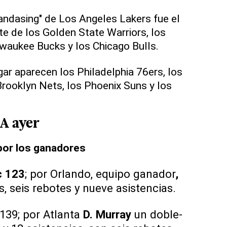
andasing" de Los Angeles Lakers fue el
e de los Golden State Warriors, los
lwaukee Bucks y los Chicago Bulls.
gar aparecen los Philadelphia 76ers, los
Brooklyn Nets, los Phoenix Suns y los
A ayer
por los ganadores
c 123
; por Orlando, equipo ganador
,
, seis rebotes y nueve asistencias.
139; por Atlanta
D. Murray
un doble-