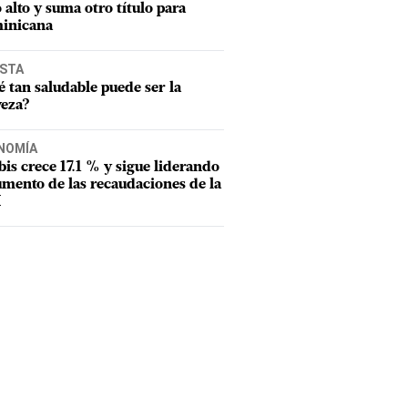
o alto y suma otro título para
inicana
ISTA
 tan saludable puede ser la
veza?
NOMÍA
tbis crece 17.1 % y sigue liderando
umento de las recaudaciones de la
I