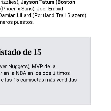
izzlies),
Jayson Tatum (Boston
 (Phoenix Suns), Joel Embiid
Damian Lillard (Portland Trail Blazers)
imeros puestos.
istado de 15
nver Nuggets), MVP de la
r en la NBA en los dos últimos
tre las 15 camisetas más vendidas