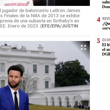
salt
Dom
el jugador de baloncesto LeBron James
las Finales de la NBA de 2013 se exhibe
REV
previa de una subasta en Sotheby's en
¿Qué
EE. Enero de 2023. (
EFE/EPA/JUSTIN
cer
ECO
El I
el a
DGI