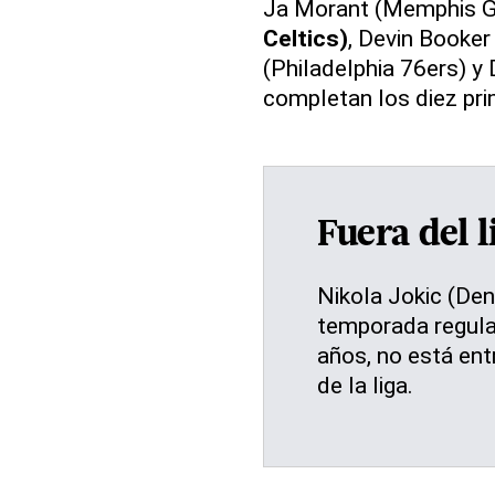
Ja Morant (Memphis Gr
Celtics)
, Devin Booker
(Philadelphia 76ers) y 
completan los diez pr
Fuera del l
Nikola Jokic (De
temporada regula
años, no está en
de la liga.