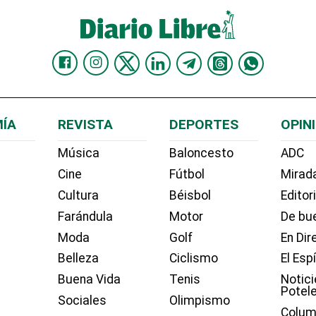
ÍA
REVISTA
DEPORTES
OPIN
Música
Baloncesto
ADC
Cine
Fútbol
Mirada
Cultura
Béisbol
Editor
Farándula
Motor
De bue
Moda
Golf
En Dir
Belleza
Ciclismo
El Esp
Buena Vida
Tenis
Notici
Potel
Sociales
Olimpismo
Colum