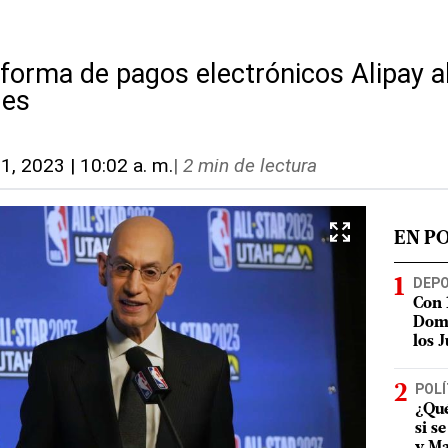
aforma de pagos electrónicos Alipay 
les
21, 2023 | 10:02 a. m.
|
2 min de lectura
EN P
DEP
Con 
Domi
los 
POLÍ
¿Qué
si s
y Ma