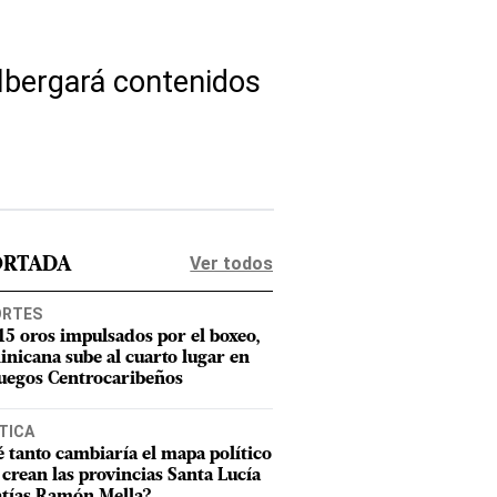
albergará contenidos
Ver todos
ORTADA
ORTES
15 oros impulsados por el boxeo,
nicana sube al cuarto lugar en
Juegos Centrocaribeños
TICA
 tanto cambiaría el mapa político
e crean las provincias Santa Lucía
tías Ramón Mella?