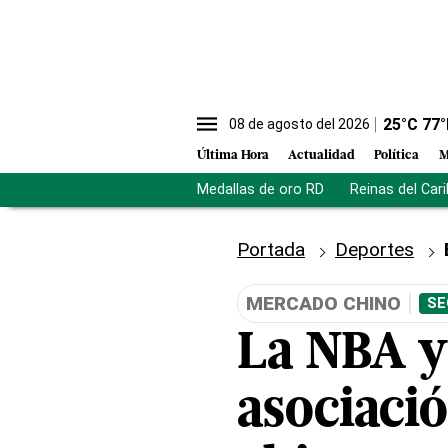
25
°C
77
°
08 de agosto del 2026
Última Hora
Actualidad
Política
M
Medallas de oro RD
Reinas del Car
Portada
Deportes
MERCADO CHINO
SE
La NBA y
asociació