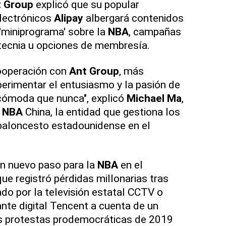
 Group
explicó que su popular
lectrónicos
Alipay
albergará contenidos
 'miniprograma' sobre la
NBA
, campañas
ecnia u opciones de membresía.
cooperación con
Ant Group
, más
erimentar el entusiasmo y la pasión de
ómoda que nunca", explicó
Michael Ma
,
e
NBA
China, la entidad que gestiona los
 baloncesto estadounidense en el
n nuevo paso para la
NBA
en el
 que registró pérdidas millonarias tras
do por la televisión estatal CCTV o
te digital Tencent a cuenta de un
s protestas prodemocráticas de 2019