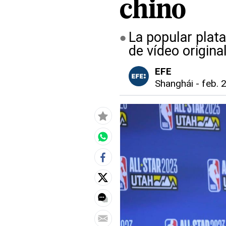
chino
La popular plat
de vídeo origina
EFE
Shanghái
-
feb. 