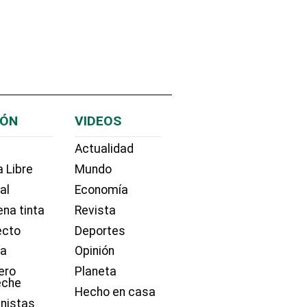
IÓN
VIDEOS
Actualidad
 Libre
Mundo
ial
Economía
na tinta
Revista
ecto
Deportes
ía
Opinión
ero
Planeta
eche
Hecho en casa
nistas