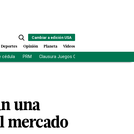
Cambiar a edición USA
Deportes
Opinión
Planeta
Videos
e cédula
PRM
Clausura Juegos Centroamericanos
De la Es
an una
el mercado