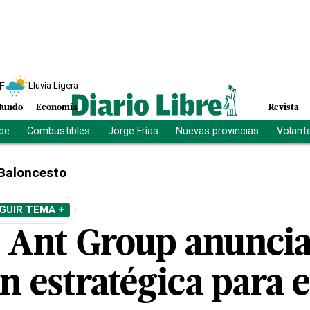
F
Lluvia Ligera
undo
Economía
Revista
ibe
Combustibles
Jorge Frías
Nuevas provincias
Volant
Baloncesto
GUIR TEMA +
 Ant Group anunci
n estratégica para 