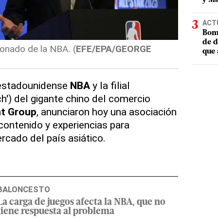
ACT
Bomb
de d
ionado de la NBA. (
EFE/EPA/GEORGE
que 
 estadounidense
NBA
y la filial
ch') del gigante chino del comercio
t Group
, anunciaron hoy una asociación
 contenido y experiencias para
cado del país asiático.
BALONCESTO
La carga de juegos afecta la NBA, que no
tiene respuesta al problema