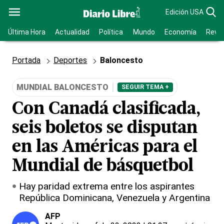
Edición USA
Última Hora
Actualidad
Política
Mundo
Economía
Revis
Portada
Deportes
Baloncesto
MUNDIAL BALONCESTO
SEGUIR TEMA +
Con Canadá clasificada,
seis boletos se disputan
en las Américas para el
Mundial de básquetbol
Hay paridad extrema entre los aspirantes
República Dominicana, Venezuela y Argentina
AFP