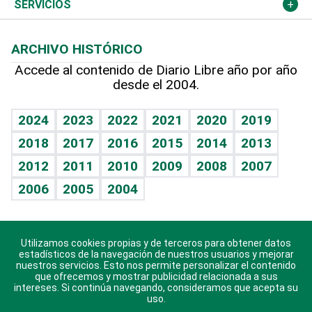
Resto del mundo
Economía personal
Podcast Arte Libre
Más deportes
Columnistas
Cambio climático
Opinión
SERVICIOS
Macroeconomía
Mi mascota
Resultados deportivos
Lecturas
Planeta
Efemérides
ARCHIVO HISTÓRICO
Hablando con el pediatra
Línea de hit
Más firmas
Hecho en casa
Cumpleaños
Accede al contenido de Diario Libre año por año
desde el 2004.
Diario de nutrición
BRV
Mundo gamer
RSS
Vida y familia
TBT Deportivo
Guía del dinero
Horóscopos
2024
2023
2022
2021
2020
2019
Eñe
2018
2017
2016
2015
2014
2013
Crucigramas
2012
2011
2010
2009
2008
2007
Celebrando la vida
2006
2005
2004
Sin complejos
En pocas palabras
Utilizamos cookies propias y de terceros para obtener datos
Descarga nuestras aplicaciones para Android, iOS y
Escuchando al corazón
estadísticos de la navegación de nuestros usuarios y mejorar
sistema Huawei.
nuestros servicios. Esto nos permite personalizar el contenido
que ofrecemos y mostrar publicidad relacionada a sus
Economía Personal
intereses. Si continúa navegando, consideramos que acepta su
uso.
Consulta Libre