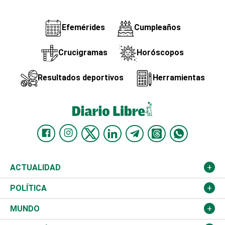
Efemérides
Cumpleaños
Crucigramas
Horóscopos
Resultados deportivos
Herramientas
ACTUALIDAD
Nacional
POLÍTICA
Ciudad
Partidos
MUNDO